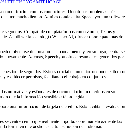
V
SL
ET
LT
IS
CY
GA
MT
EU
CA
GL
 de la comunicación con los conductores. Uno de los problemas más
ue consume mucho tiempo. Aquí es donde entra Speechyou, un software
tión de segundos. Compatible con plataformas como Zoom, Teams y
e. Al utilizar la tecnología Whisper AI, ofrece soporte para más de
pueden olvidarse de tomar notas manualmente y, en su lugar, centrarse
l audio nuevamente. Además, Speechyou ofrece resúmenes generados por
n cuestión de segundos. Esto es crucial en un entorno donde el tiempo
y establecer permisos, facilitando el trabajo en conjunto y la
las normativas y estándares de documentación requeridos en su
ndo que la información sensible esté protegida.
orcionar información de tarjeta de crédito. Esto facilita la evaluación
s se centren en lo que realmente importa: coordinar eficazmente las
a la forma en que gestionas la transcripción de audio para