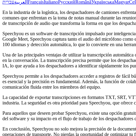
עברית
العربية
Français
Italiano
Русский
Română
Українська
Magyar
Češ
En la industria de la logística, los despachadores de camiones enfren
comunes que enfrentan es la toma de notas manual durante las reunio
de transcripción de audio que transforma la forma en que los despa
Speechyou es un software de transcripción impulsado por inteligencia
Google Meet, Speechyou captura tanto el audio del micrófono como el 
100 idiomas y detección automática, lo que lo convierte en una herrami
Una de las principales ventajas de utilizar la transcripción automáti
en la conversación. La transcripción precisa permite que los despach
IA, lo que ayuda a los despachadores a identificar rápidamente los punto
Speechyou permite a los despachadores acceder a registros de fácil bú
es esencial y la precisión es fundamental. Además, la función de colab
comunicación fluida entre los miembros del equipo.
La capacidad de exportar transcripciones en formatos TXT, SRT, VTT
industria. La seguridad es otra prioridad para Speechyou, que ofrece
Para aquellos que deseen probar Speechyou, existe una opción gratuita q
del software y su impacto en el flujo de trabajo de los despachadores
En conclusión, Speechyou no solo mejora la precisión de la documenta
operaciones de transporte. No pierdas la oportunidad de optimizar tu 