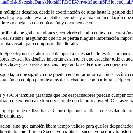
tina
Polski
Svenska
Dansk
Norsk
HR
BG
Ελληνικά
Suomi
SR
Slovenčina
L
tan múltiples desafíos, desde la coordinación de rutas hasta la gestión
nes, lo que puede llevar a detalles perdidos y a una documentación q
chadores manejan su comunicación y documentación.
 artificial que graba reuniones y convierte el audio en texto en cues
del sistema, asegurando que no se pierda ninguna información important
enta versátil para equipos multiculturales.
ca de Speechyou es el ahorro de tiempo. Los despachadores de camiones 
adores revisen los detalles importantes sin tener que escuchar todo e
s clave y las tareas a realizar, mejorando así la eficiencia operativa.
squeda, lo que significa que pueden encontrar información específica e
oración en equipo permite a los despachadores compartir transcripciones 
 y JSON también garantiza que los despachadores puedan cumplir con 
 cifrado de extremo a extremo y cumple con la normativa SOC 2, asegura
ue permite realizar hasta 3 transcripciones al día sin necesidad de prop
 de camiones.
ción, sino que también libera tiempo valioso para que los despachadore
flujo de trabajo. Prueba Speechyou gratis en speechyou.com y transform