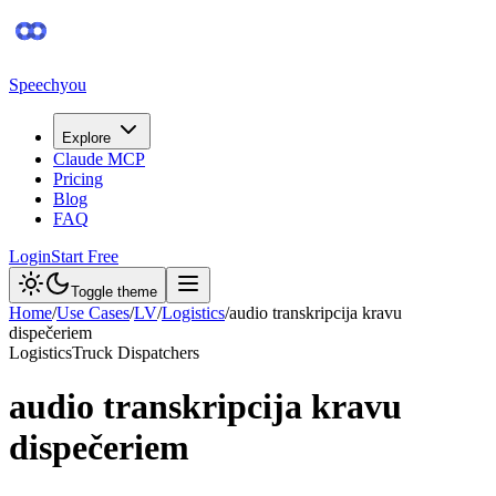
Speechyou
Explore
Claude MCP
Pricing
Blog
FAQ
Login
Start Free
Toggle theme
Home
/
Use Cases
/
LV
/
Logistics
/
audio transkripcija kravu
dispečeriem
Logistics
Truck Dispatchers
audio transkripcija kravu
dispečeriem