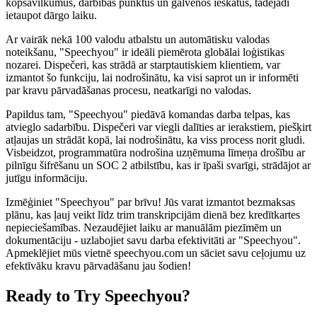
kopsavilkumus, darbības punktus un galvenos ieskatus, tādējādi
ietaupot dārgo laiku.
Ar vairāk nekā 100 valodu atbalstu un automātisku valodas
noteikšanu, "Speechyou" ir ideāli piemērota globālai loģistikas
nozarei. Dispečeri, kas strādā ar starptautiskiem klientiem, var
izmantot šo funkciju, lai nodrošinātu, ka visi saprot un ir informēti
par kravu pārvadāšanas procesu, neatkarīgi no valodas.
Papildus tam, "Speechyou" piedāvā komandas darba telpas, kas
atvieglo sadarbību. Dispečeri var viegli dalīties ar ierakstiem, piešķirt
atļaujas un strādāt kopā, lai nodrošinātu, ka viss process norit gludi.
Visbeidzot, programmatūra nodrošina uzņēmuma līmeņa drošību ar
pilnīgu šifrēšanu un SOC 2 atbilstību, kas ir īpaši svarīgi, strādājot ar
jutīgu informāciju.
Izmēģiniet "Speechyou" par brīvu! Jūs varat izmantot bezmaksas
plānu, kas ļauj veikt līdz trim transkripcijām dienā bez kredītkartes
nepieciešamības. Nezaudējiet laiku ar manuālām piezīmēm un
dokumentāciju - uzlabojiet savu darba efektivitāti ar "Speechyou".
Apmeklējiet mūs vietnē speechyou.com un sāciet savu ceļojumu uz
efektīvāku kravu pārvadāšanu jau šodien!
Ready to Try Speechyou?