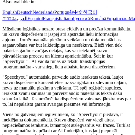
Also available in:
English
Deutsch
Nederlands
Português
中文
한국어
עברית
العربية
Español
Français
Italiano
Русский
Română
Українська
Ma
Mūsdienu loģistikas nozare prasa efektīvu un precīzu komunikāciju,
un kravu dispečeriem ir jāspēj ātri apstrādāt lielu informācijas
apjomu. Tomēr manuāla piezīmju veikšana un dokumentācijas
sagatavošana var būt laikietilpīga un neefektīva. Bieži vien tiek
palaistas garām svarīgas detaļas, kas var ietekmēt kravu
pārvadāšanas procesu un klientu apmierinātību. Šeit ir, kur
"Speechyou" - AI vadīta runas uz tekstu transkripcijas
programmatūra - var sniegt lielu atbalstu kravu dispečeriem.
"Speechyou" automātiski pārveido audio ierakstus tekstā, ļaujot
kravu dispečeriem koncentrēties uz svarīgākām uzdevumu daļām,
nevis uz manuālu piezīmju veikšanu. Tā spēj reģistrēt sapulces,
ierakstīt zvanu sarunas un pārvērst audio materiālus tekstā dažu
sekunžu laikā. Tas nozīmē, ka dispečeriem vairs nav jāuztraucas par
to, lai nepalaistu garām svarīgas piezīmes vai informāciju.
Viens no galvenajiem ieguvumiem, ko "Speechyou" piedāvā, ir
meklējama dokumentācija. Kravu dispečeri var viegli atrast
nepieciešamos ierakstus, izmantojot atslēgvārdus vai frāzes. Turklāt
programmatūra ir aprīkota ar AI funkcijām, kas ļauj pieprasīt