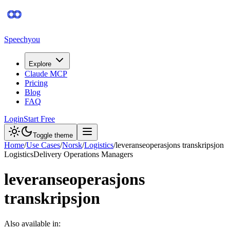
Speechyou
Explore
Claude MCP
Pricing
Blog
FAQ
Login
Start Free
Toggle theme
Home
/
Use Cases
/
Norsk
/
Logistics
/
leveranseoperasjons transkripsjon
Logistics
Delivery Operations Managers
leveranseoperasjons
transkripsjon
Also available in: