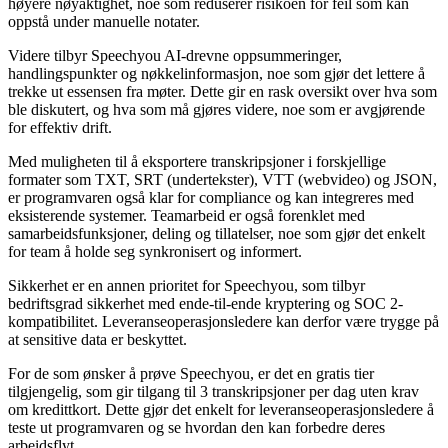
høyere nøyaktighet, noe som reduserer risikoen for feil som kan
oppstå under manuelle notater.
Videre tilbyr Speechyou AI-drevne oppsummeringer,
handlingspunkter og nøkkelinformasjon, noe som gjør det lettere å
trekke ut essensen fra møter. Dette gir en rask oversikt over hva som
ble diskutert, og hva som må gjøres videre, noe som er avgjørende
for effektiv drift.
Med muligheten til å eksportere transkripsjoner i forskjellige
formater som TXT, SRT (undertekster), VTT (webvideo) og JSON,
er programvaren også klar for compliance og kan integreres med
eksisterende systemer. Teamarbeid er også forenklet med
samarbeidsfunksjoner, deling og tillatelser, noe som gjør det enkelt
for team å holde seg synkronisert og informert.
Sikkerhet er en annen prioritet for Speechyou, som tilbyr
bedriftsgrad sikkerhet med ende-til-ende kryptering og SOC 2-
kompatibilitet. Leveranseoperasjonsledere kan derfor være trygge på
at sensitive data er beskyttet.
For de som ønsker å prøve Speechyou, er det en gratis tier
tilgjengelig, som gir tilgang til 3 transkripsjoner per dag uten krav
om kredittkort. Dette gjør det enkelt for leveranseoperasjonsledere å
teste ut programvaren og se hvordan den kan forbedre deres
arbeidsflyt.