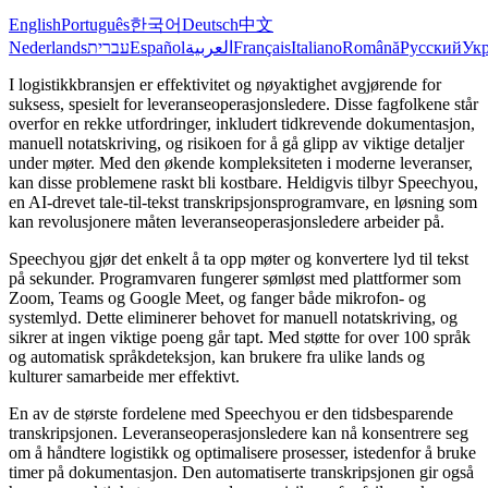
English
Português
한국어
Deutsch
中文
Nederlands
עברית
Español
العربية
Français
Italiano
Română
Русский
Укр
I logistikkbransjen er effektivitet og nøyaktighet avgjørende for
suksess, spesielt for leveranseoperasjonsledere. Disse fagfolkene står
overfor en rekke utfordringer, inkludert tidkrevende dokumentasjon,
manuell notatskriving, og risikoen for å gå glipp av viktige detaljer
under møter. Med den økende kompleksiteten i moderne leveranser,
kan disse problemene raskt bli kostbare. Heldigvis tilbyr Speechyou,
en AI-drevet tale-til-tekst transkripsjonsprogramvare, en løsning som
kan revolusjonere måten leveranseoperasjonsledere arbeider på.
Speechyou gjør det enkelt å ta opp møter og konvertere lyd til tekst
på sekunder. Programvaren fungerer sømløst med plattformer som
Zoom, Teams og Google Meet, og fanger både mikrofon- og
systemlyd. Dette eliminerer behovet for manuell notatskriving, og
sikrer at ingen viktige poeng går tapt. Med støtte for over 100 språk
og automatisk språkdeteksjon, kan brukere fra ulike lands og
kulturer samarbeide mer effektivt.
En av de største fordelene med Speechyou er den tidsbesparende
transkripsjonen. Leveranseoperasjonsledere kan nå konsentrere seg
om å håndtere logistikk og optimalisere prosesser, istedenfor å bruke
timer på dokumentasjon. Den automatiserte transkripsjonen gir også