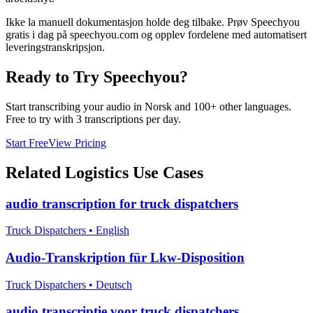
Ikke la manuell dokumentasjon holde deg tilbake. Prøv Speechyou
gratis i dag på speechyou.com og opplev fordelene med automatisert
leveringstranskripsjon.
Ready to Try Speechyou?
Start transcribing your audio in
Norsk
and 100+ other languages.
Free to try with 3 transcriptions per day.
Start Free
View Pricing
Related
Logistics
Use Cases
audio transcription for truck dispatchers
Truck Dispatchers
•
English
Audio-Transkription für Lkw-Disposition
Truck Dispatchers
•
Deutsch
audio transcriptie voor truck dispatchers