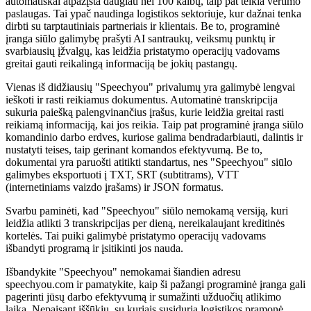
automatiškai atpažįsta daugiau nei 100 kalbų, taip pat teikia vertimo
paslaugas. Tai ypač naudinga logistikos sektoriuje, kur dažnai tenka
dirbti su tarptautiniais partneriais ir klientais. Be to, programinė
įranga siūlo galimybę prašyti AI santraukų, veiksmų punktų ir
svarbiausių įžvalgų, kas leidžia pristatymo operacijų vadovams
greitai gauti reikalingą informaciją be jokių pastangų.
Vienas iš didžiausių "Speechyou" privalumų yra galimybė lengvai
ieškoti ir rasti reikiamus dokumentus. Automatinė transkripcija
sukuria paiešką palengvinančius įrašus, kurie leidžia greitai rasti
reikiamą informaciją, kai jos reikia. Taip pat programinė įranga siūlo
komandinio darbo erdves, kuriose galima bendradarbiauti, dalintis ir
nustatyti teises, taip gerinant komandos efektyvumą. Be to,
dokumentai yra paruošti atitikti standartus, nes "Speechyou" siūlo
galimybes eksportuoti į TXT, SRT (subtitrams), VTT
(internetiniams vaizdo įrašams) ir JSON formatus.
Svarbu paminėti, kad "Speechyou" siūlo nemokamą versiją, kuri
leidžia atlikti 3 transkripcijas per dieną, nereikalaujant kreditinės
kortelės. Tai puiki galimybė pristatymo operacijų vadovams
išbandyti programą ir įsitikinti jos nauda.
Išbandykite "Speechyou" nemokamai šiandien adresu
speechyou.com ir pamatykite, kaip ši pažangi programinė įranga gali
pagerinti jūsų darbo efektyvumą ir sumažinti užduočių atlikimo
laiką. Nepaisant iššūkių, su kuriais susiduria logistikos pramonė,