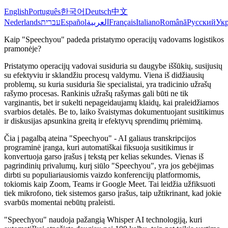
English
Português
한국어
Deutsch
中文
Nederlands
עברית
Español
العربية
Français
Italiano
Română
Русский
Укр
Kaip "Speechyou" padeda pristatymo operacijų vadovams logistikos
pramonėje?
Pristatymo operacijų vadovai susiduria su daugybe iššūkių, susijusių
su efektyviu ir sklandžiu procesų valdymu. Viena iš didžiausių
problemų, su kuria susiduria šie specialistai, yra tradicinio užrašų
rašymo procesas. Rankinis užrašų rašymas gali būti ne tik
varginantis, bet ir sukelti nepageidaujamų klaidų, kai praleidžiamos
svarbios detalės. Be to, laiko švaistymas dokumentuojant susitikimus
ir diskusijas apsunkina greitą ir efektyvų sprendimų priėmimą.
Čia į pagalbą ateina "Speechyou" - AI galiaus transkripcijos
programinė įranga, kuri automatiškai fiksuoja susitikimus ir
konvertuoja garso įrašus į tekstą per kelias sekundes. Vienas iš
pagrindinių privalumų, kurį siūlo "Speechyou", yra jos gebėjimas
dirbti su populiariausiomis vaizdo konferencijų platformomis,
tokiomis kaip Zoom, Teams ir Google Meet. Tai leidžia užfiksuoti
tiek mikrofono, tiek sistemos garso įrašus, taip užtikrinant, kad jokie
svarbūs momentai nebūtų praleisti.
"Speechyou" naudoja pažangią Whisper AI technologiją, kuri