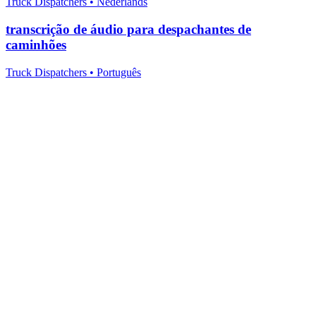
Truck Dispatchers
•
Nederlands
transcrição de áudio para despachantes de
caminhões
Truck Dispatchers
•
Português