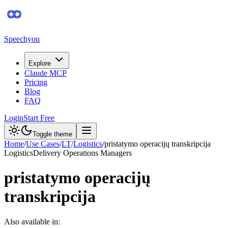
Speechyou
Explore
Claude MCP
Pricing
Blog
FAQ
Login
Start Free
Toggle theme
Home
/
Use Cases
/
LT
/
Logistics
/
pristatymo operacijų transkripcija
Logistics
Delivery Operations Managers
pristatymo operacijų
transkripcija
Also available in: