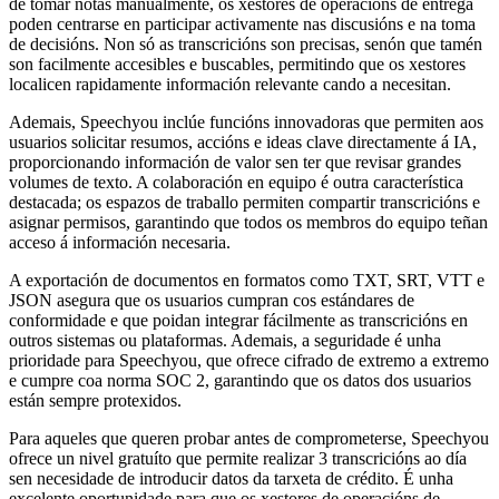
de tomar notas manualmente, os xestores de operacións de entrega
poden centrarse en participar activamente nas discusións e na toma
de decisións. Non só as transcricións son precisas, senón que tamén
son facilmente accesibles e buscables, permitindo que os xestores
localicen rapidamente información relevante cando a necesitan.
Ademais, Speechyou inclúe funcións innovadoras que permiten aos
usuarios solicitar resumos, accións e ideas clave directamente á IA,
proporcionando información de valor sen ter que revisar grandes
volumes de texto. A colaboración en equipo é outra característica
destacada; os espazos de traballo permiten compartir transcricións e
asignar permisos, garantindo que todos os membros do equipo teñan
acceso á información necesaria.
A exportación de documentos en formatos como TXT, SRT, VTT e
JSON asegura que os usuarios cumpran cos estándares de
conformidade e que poidan integrar fácilmente as transcricións en
outros sistemas ou plataformas. Ademais, a seguridade é unha
prioridade para Speechyou, que ofrece cifrado de extremo a extremo
e cumpre coa norma SOC 2, garantindo que os datos dos usuarios
están sempre protexidos.
Para aqueles que queren probar antes de comprometerse, Speechyou
ofrece un nivel gratuíto que permite realizar 3 transcricións ao día
sen necesidade de introducir datos da tarxeta de crédito. É unha
excelente oportunidade para que os xestores de operacións de