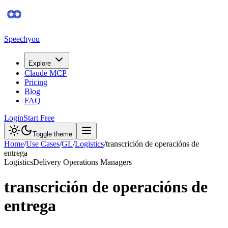
Speechyou
Explore
Claude MCP
Pricing
Blog
FAQ
Login
Start Free
Toggle theme
Home
/
Use Cases
/
GL
/
Logistics
/
transcrición de operacións de
entrega
Logistics
Delivery Operations Managers
transcrición de operacións de
entrega