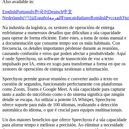
Also available in:
English
Português
한국어
Deutsch
中文
Nederlands
עברית
Español
العربية
Français
Italiano
Română
Русский
Укр
Na industria da logística, os xestores de operacións de entrega
enfróntanse a numerosos desafíos que dificultan a súa capacidade
para operar de forma eficiente. Entre estes, a toma de notas manual e
a documentación que consume tempo son os máis habituais. Con
frecuencia, os detalles importantes pérdense durante as reunións,
causando confusión e erros que poden afectar a produtividade. Aquí
é onde Speechyou, un software de transcrición de voz a texto
impulsado por IA, entra en xogo para transformar a forma en que os
xestores de operacións de entrega xestionan a información.
Speechyou permite gravar reunións e converter audio a texto en
cuestión de segundos, funcionando perfectamente con plataformas
como Zoom, Teams e Google Meet. A súa capacidade para capturar
tanto a audio do micrófono como o do sistema significa que ningún
detalle se escapa. Ao utilizar a potente IA Whisper, Speechyou
ofrece soporte para máis de 100 idiomas, realizando a detección
automática do idioma, o que é crucial para equipos multinacionais.
Un dos maiores beneficios que ofrece Speechyou é a súa capacidade
para aforrar tempo e mellorar a precisión. Ao eliminar a necesidade