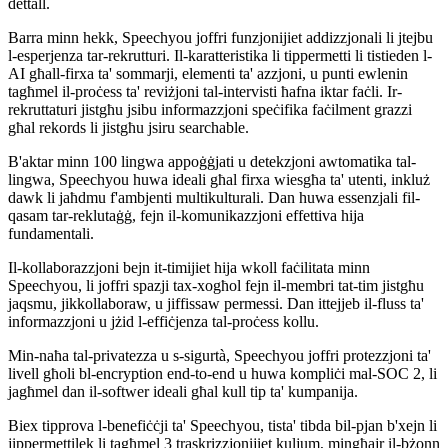
dettall.
Barra minn hekk, Speechyou joffri funzjonijiet addizzjonali li jtejbu
l-esperjenza tar-rekrutturi. Il-karatteristika li tippermetti li tistieden l-
AI għall-firxa ta' sommarji, elementi ta' azzjoni, u punti ewlenin
tagħmel il-proċess ta' reviżjoni tal-intervisti ħafna iktar faċli. Ir-
rekruttaturi jistgħu jsibu informazzjoni speċifika faċilment grazzi
għal rekords li jistgħu jsiru searchable.
B'aktar minn 100 lingwa appoġġjati u detekzjoni awtomatika tal-
lingwa, Speechyou huwa ideali għal firxa wiesgħa ta' utenti, inkluż
dawk li jaħdmu f'ambjenti multikulturali. Dan huwa essenzjali fil-
qasam tar-reklutaġġ, fejn il-komunikazzjoni effettiva hija
fundamentali.
Il-kollaborazzjoni bejn it-timijiet hija wkoll faċilitata minn
Speechyou, li joffri spazji tax-xogħol fejn il-membri tat-tim jistgħu
jaqsmu, jikkollaboraw, u jiffissaw permessi. Dan ittejjeb il-fluss ta'
informazzjoni u jżid l-effiċjenza tal-proċess kollu.
Min-naħa tal-privatezza u s-sigurtà, Speechyou joffri protezzjoni ta'
livell għoli bl-encryption end-to-end u huwa kompliċi mal-SOC 2, li
jagħmel dan il-softwer ideali għal kull tip ta' kumpanija.
Biex tipprova l-benefiċċji ta' Speechyou, tista' tibda bil-pjan b'xejn li
jippermettilek li tagħmel 3 traskrizzjonijiet kuljum, mingħajr il-bżonn