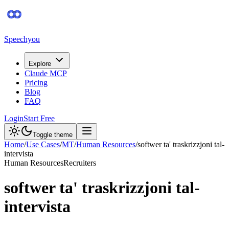
Speechyou
Explore
Claude MCP
Pricing
Blog
FAQ
Login
Start Free
Toggle theme
Home
/
Use Cases
/
MT
/
Human Resources
/
softwer ta' traskrizzjoni tal-
intervista
Human Resources
Recruiters
softwer ta' traskrizzjoni tal-
intervista