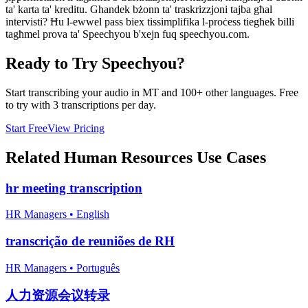
ta' karta ta' kreditu. Ghandek bżonn ta' traskrizzjoni tajba għal
intervisti? Ħu l-ewwel pass biex tissimplifika l-proċess tiegħek billi
tagħmel prova ta' Speechyou b'xejn fuq speechyou.com.
Ready to Try Speechyou?
Start transcribing your audio in
MT
and 100+ other languages. Free
to try with 3 transcriptions per day.
Start Free
View Pricing
Related
Human Resources
Use Cases
hr meeting transcription
HR Managers
•
English
transcrição de reuniões de RH
HR Managers
•
Português
人力资源会议转录