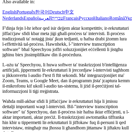
Also available in:
English
Português
한국어
Deutsch
中文
Nederlands
Español
العربية
עברית
Français
Русский
Italiano
Română
Укр
F'dinja fejn l-hr ieħor qed isir dejjem aktar kompetittiv, ir-rekruttaturi
jiffaċċjaw sfidi kbar meta jiġi għall-proċess ta' intervisti. Il-proċess
tradizzjonali ta' notaġġ jista' jkun tedjanti, u ħafna drabi jżomm lura
l-effettività tal-proċess. Hawnhekk, l-"interview transcription
software" bħal Speechyou joffri soluzzjonijiet eċċellenti li jistgħu
jgħinu biex jissimplifikaw din il-proċedura.
L-użu ta' Speechyou, li huwa softwer ta' traskrizzjoni b'intelliġenza
artifiċjali, jippermetti lir-rekruttaturi li jrecordjaw l-intervisti tagħhom
u jikkonvertu l-audio f'test fi ftit sekondi. Ma' integrazzjonijiet ma'
Zoom, Teams, u Google Meet, dan il-programm jista' jcaptura kemm
il-mikrofonu kif ukoll l-audio tas-sistema, li jżid il-preċiżjoni tal-
informazzjoni li tiġi rreġistrata.
Waħda mill-akbar sfidi li jiffaċċjaw ir-rekruttaturi hija li jmissu
dettalji importanti waqt l-intervisti. Bil-"interview transcription
software" ta' Speechyou, dan il-proċess isir ħafna iktar effiċjenti, u l-
aktar importanti, aktar preċiż. Il-traskrizzjoni awtomatika tiffranka
ħin kbir u tippermetti lir-rekruttaturi li jiffokaw fuq il-persuni li qed
intervistaw, mingħajr ma jħossu li għandhom jittamaw li jiftakru kull