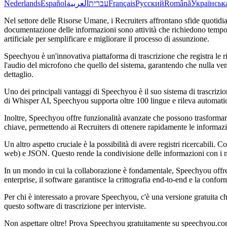
Nederlands
Español
العربية
עברית
Français
Русский
Română
Українськ
Nel settore delle Risorse Umane, i Recruiters affrontano sfide quotidia
documentazione delle informazioni sono attività che richiedono tempo e
artificiale per semplificare e migliorare il processo di assunzione.
Speechyou è un'innovativa piattaforma di trascrizione che registra le 
l'audio del microfono che quello del sistema, garantendo che nulla ve
dettaglio.
Uno dei principali vantaggi di Speechyou è il suo sistema di trascrizi
di Whisper AI, Speechyou supporta oltre 100 lingue e rileva automatic
Inoltre, Speechyou offre funzionalità avanzate che possono trasformare il
chiave, permettendo ai Recruiters di ottenere rapidamente le informazio
Un altro aspetto cruciale è la possibilità di avere registri ricercabili
web) e JSON. Questo rende la condivisione delle informazioni con i m
In un mondo in cui la collaborazione è fondamentale, Speechyou offre sp
enterprise, il software garantisce la crittografia end-to-end e la confo
Per chi è interessato a provare Speechyou, c'è una versione gratuita ch
questo software di trascrizione per interviste.
Non aspettare oltre! Prova Speechyou gratuitamente su speechyou.com 