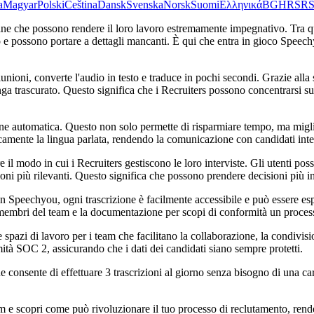
а
Magyar
Polski
Čeština
Dansk
Svenska
Norsk
Suomi
Ελληνικά
BG
HR
SR
S
ne che possono rendere il loro lavoro estremamente impegnativo. Tra ques
 possono portare a dettagli mancanti. È qui che entra in gioco Speechyou,
riunioni, converte l'audio in testo e traduce in pochi secondi. Grazie a
nga trascurato. Questo significa che i Recruiters possono concentrarsi s
one automatica. Questo non solo permette di risparmiare tempo, ma migli
amente la lingua parlata, rendendo la comunicazione con candidati inter
 modo in cui i Recruiters gestiscono le loro interviste. Gli utenti posson
ni più rilevanti. Questo significa che possono prendere decisioni più in
. Con Speechyou, ogni trascrizione è facilmente accessibile e può essere e
embri del team e la documentazione per scopi di conformità un process
azi di lavoro per i team che facilitano la collaborazione, la condivision
rmità SOC 2, assicurando che i dati dei candidati siano sempre protetti.
e consente di effettuare 3 trascrizioni al giorno senza bisogno di una ca
e scopri come può rivoluzionare il tuo processo di reclutamento, rende