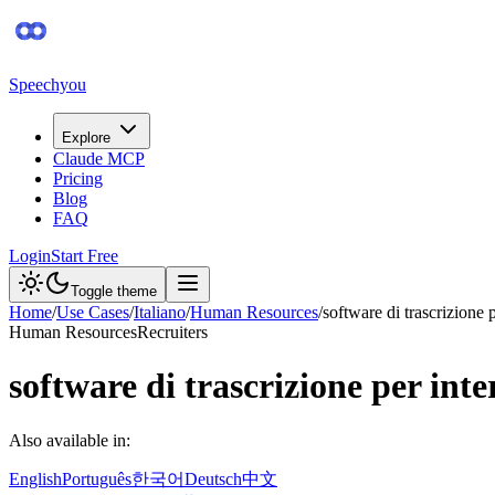
Speechyou
Explore
Claude MCP
Pricing
Blog
FAQ
Login
Start Free
Toggle theme
Home
/
Use Cases
/
Italiano
/
Human Resources
/
software di trascrizione p
Human Resources
Recruiters
software di trascrizione per inte
Also available in:
English
Português
한국어
Deutsch
中文