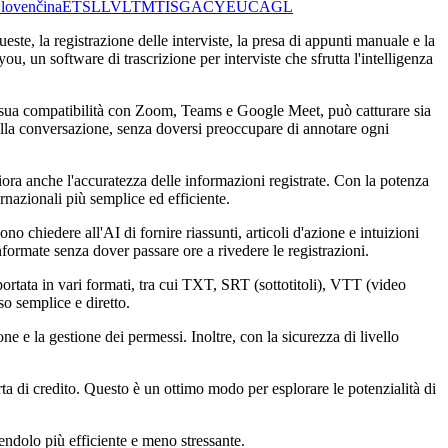
lovenčina
ET
SL
LV
LT
MT
IS
GA
CY
EU
CA
GL
te, la registrazione delle interviste, la presa di appunti manuale e la
 un software di trascrizione per interviste che sfrutta l'intelligenza
lla sua compatibilità con Zoom, Teams e Google Meet, può catturare sia
ulla conversazione, senza doversi preoccupare di annotare ogni
ora anche l'accuratezza delle informazioni registrate. Con la potenza
nazionali più semplice ed efficiente.
o chiedere all'AI di fornire riassunti, articoli d'azione e intuizioni
formate senza dover passare ore a rivedere le registrazioni.
sportata in vari formati, tra cui TXT, SRT (sottotitoli), VTT (video
o semplice e diretto.
e e la gestione dei permessi. Inoltre, con la sicurezza di livello
rta di credito. Questo è un ottimo modo per esplorare le potenzialità di
ndolo più efficiente e meno stressante.