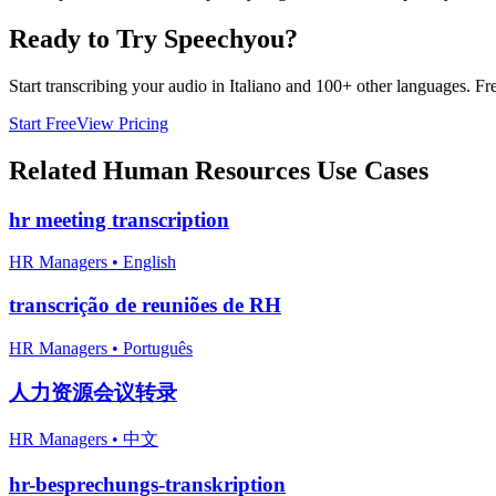
Ready to Try Speechyou?
Start transcribing your audio in
Italiano
and 100+ other languages. Free
Start Free
View Pricing
Related
Human Resources
Use Cases
hr meeting transcription
HR Managers
•
English
transcrição de reuniões de RH
HR Managers
•
Português
人力资源会议转录
HR Managers
•
中文
hr-besprechungs-transkription