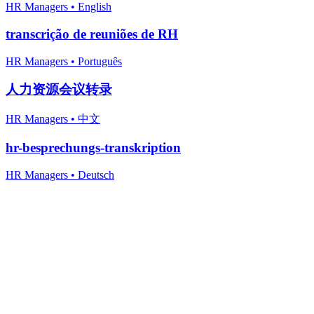
HR Managers
•
English
transcrição de reuniões de RH
HR Managers
•
Português
人力资源会议转录
HR Managers
•
中文
hr-besprechungs-transkription
HR Managers
•
Deutsch