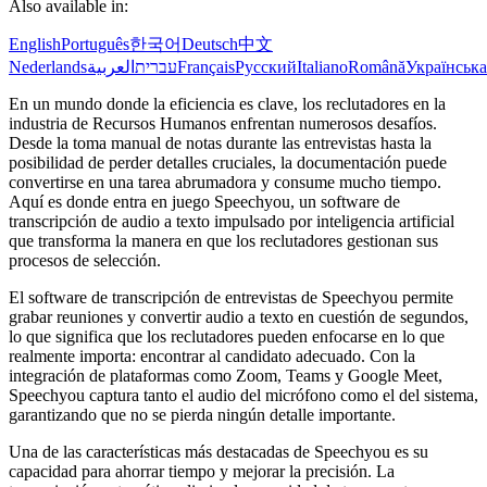
Also available in:
English
Português
한국어
Deutsch
中文
Nederlands
العربية
עברית
Français
Русский
Italiano
Română
Українська
En un mundo donde la eficiencia es clave, los reclutadores en la
industria de Recursos Humanos enfrentan numerosos desafíos.
Desde la toma manual de notas durante las entrevistas hasta la
posibilidad de perder detalles cruciales, la documentación puede
convertirse en una tarea abrumadora y consume mucho tiempo.
Aquí es donde entra en juego Speechyou, un software de
transcripción de audio a texto impulsado por inteligencia artificial
que transforma la manera en que los reclutadores gestionan sus
procesos de selección.
El software de transcripción de entrevistas de Speechyou permite
grabar reuniones y convertir audio a texto en cuestión de segundos,
lo que significa que los reclutadores pueden enfocarse en lo que
realmente importa: encontrar al candidato adecuado. Con la
integración de plataformas como Zoom, Teams y Google Meet,
Speechyou captura tanto el audio del micrófono como el del sistema,
garantizando que no se pierda ningún detalle importante.
Una de las características más destacadas de Speechyou es su
capacidad para ahorrar tiempo y mejorar la precisión. La