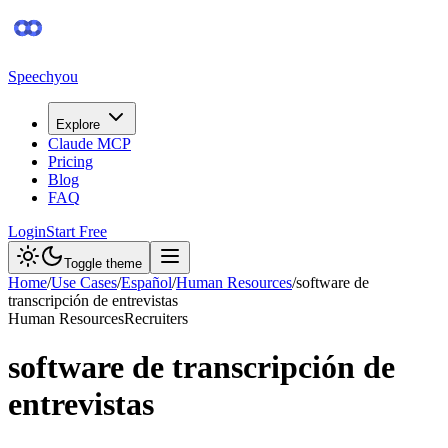
Speechyou
Explore
Claude MCP
Pricing
Blog
FAQ
Login
Start Free
Toggle theme
Home
/
Use Cases
/
Español
/
Human Resources
/
software de
transcripción de entrevistas
Human Resources
Recruiters
software de transcripción de
entrevistas