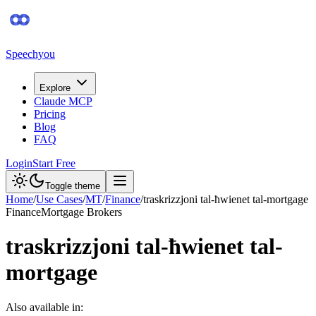
Speechyou
Explore
Claude MCP
Pricing
Blog
FAQ
Login
Start Free
Toggle theme
Home
/
Use Cases
/
MT
/
Finance
/
traskrizzjoni tal-ħwienet tal-mortgage
Finance
Mortgage Brokers
traskrizzjoni tal-ħwienet tal-
mortgage
Also available in: