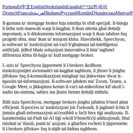
Português
中文
English
Nederlands
Español
עברית
한국어
Deutsch
Français
العربية
Italiano
Русский
Română
Українська
Magyar
P
Il-ġurnata ta' mortgage broker hija mimlija bi sfidi speċjali. Il-ħtieġa
li tieħu noti manwali waqt il-laqgħat, li tkun attenta għal dettalji
importanti, u li ddokumenta informazzjoni waqt li tkun taħdem fuq
proġetti oħra, tista' tkun ta' tensjoni kbira. Hawnhekk, Speechyou,
is-software ta' traskrizzjoni tal-vuċi b'għajnuna tal-intelliġenza
artifiċjali, jidħol bħala soluzzjoni innovattiva li tista' tagħmel
differenza kbira fil-ħajja ta' kull mortgage broker.
L-użu ta' Speechyou jippermetti li l-brokers ikollhom
traskrizzjonijiet awtomatiċi tal-laqgħat tagħhom, li jfisser li jistgħu
jiffokaw fuq il-komunikazzjoni mingħajr ma jinkwetaw dwar it-
tqassim tal-informazzjoni. Il-software jaħdem ma' Zoom, Teams, u
Google Meet, u jikkaptura kemm il-vuċi tal-mikrofonu kif ukoll l-
audio tas-sistema, sabiex ma jkunx hemm dettalji mitlufa.
Billi tuża Speechyou, mortgage brokers jistgħu jaħdmu b'mod aktar
effiċjenti. Il-proċess ta' traskrizzjoni jsir f'sekondi, li jagħmel il-ħin li
jintuża għall-informazzjoni aċċessibbli u faċli biex tiġi analizzata. Il-
karatteristika tal-Ftuħ tal-AI tiġi wkoll b'benefiċċji addizzjonali, bħal
riżultati ta' tfassil, punti ta' azzjoni, u għarfien ewlieni li jippermettu
li l-brokers jiffokaw fuq it-titjib tal-ħidma tagħhom.