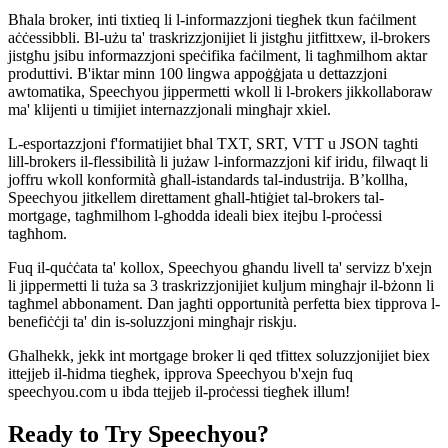
Bħala broker, inti tixtieq li l-informazzjoni tiegħek tkun faċilment
aċċessibbli. Bl-użu ta' traskrizzjonijiet li jistgħu jitfittxew, il-brokers
jistgħu jsibu informazzjoni speċifika faċilment, li tagħmilhom aktar
produttivi. B'iktar minn 100 lingwa appoġġjata u dettazzjoni
awtomatika, Speechyou jippermetti wkoll li l-brokers jikkollaboraw
ma' klijenti u timijiet internazzjonali mingħajr xkiel.
L-esportazzjoni f'formatijiet bħal TXT, SRT, VTT u JSON tagħti
lill-brokers il-flessibilità li jużaw l-informazzjoni kif iridu, filwaqt li
joffru wkoll konformità għall-istandards tal-industrija. B’kollha,
Speechyou jitkellem direttament għall-ħtiġiet tal-brokers tal-
mortgage, tagħmilhom l-għodda ideali biex itejbu l-proċessi
tagħhom.
Fuq il-quċċata ta' kollox, Speechyou għandu livell ta' servizz b'xejn
li jippermetti li tuża sa 3 traskrizzjonijiet kuljum mingħajr il-bżonn li
tagħmel abbonament. Dan jagħti opportunità perfetta biex tipprova l-
benefiċċji ta' din is-soluzzjoni mingħajr riskju.
Għalhekk, jekk int mortgage broker li qed tfittex soluzzjonijiet biex
ittejjeb il-ħidma tiegħek, ipprova Speechyou b'xejn fuq
speechyou.com u ibda ttejjeb il-proċessi tiegħek illum!
Ready to Try Speechyou?