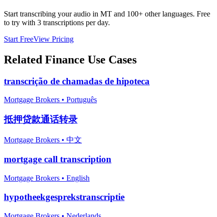
Start transcribing your audio in
MT
and 100+ other languages. Free
to try with 3 transcriptions per day.
Start Free
View Pricing
Related
Finance
Use Cases
transcrição de chamadas de hipoteca
Mortgage Brokers
•
Português
抵押贷款通话转录
Mortgage Brokers
•
中文
mortgage call transcription
Mortgage Brokers
•
English
hypotheekgesprekstranscriptie
Mortgage Brokers
•
Nederlands