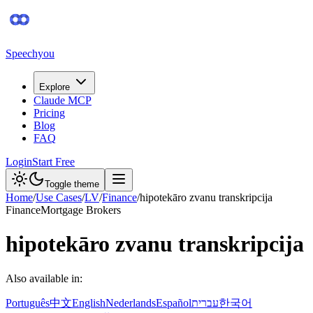
Speechyou
Explore
Claude MCP
Pricing
Blog
FAQ
Login
Start Free
Toggle theme
Home
/
Use Cases
/
LV
/
Finance
/
hipotekāro zvanu transkripcija
Finance
Mortgage Brokers
hipotekāro zvanu transkripcija
Also available in:
Português
中文
English
Nederlands
Español
עברית
한국어