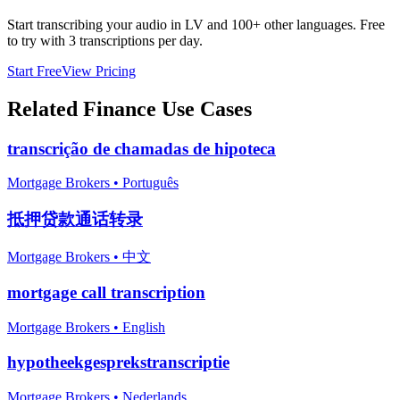
Start transcribing your audio in
LV
and 100+ other languages. Free
to try with 3 transcriptions per day.
Start Free
View Pricing
Related
Finance
Use Cases
transcrição de chamadas de hipoteca
Mortgage Brokers
•
Português
抵押贷款通话转录
Mortgage Brokers
•
中文
mortgage call transcription
Mortgage Brokers
•
English
hypotheekgesprekstranscriptie
Mortgage Brokers
•
Nederlands