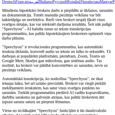
Deutsch
Français
العربية
Italiano
Русский
Română
Українська
Magyar
P
Mūsdienu hipotekāro brokeru darbs ir piepildīts ar tikšanos, sarunām
un dokumentāciju. Tomēr manuāla piezīmju veikšana var būt
laikietilpīga un neefektīva. Bieži vien brokeri nespēj fiksēt visus
svarīgos detaļas, kas var ietekmēt darījuma rezultātu. Šeit nāk palīgā
"Speechyou" - AI balstīta runas uz tekstu transkripcijas
programmatūra, kas palīdz hipotekārajiem brokeriem optimizēt viņu
darba plūsmu.
"Speechyou" ir revolucionāra programmatūra, kas automātiski
ieraksta tikšanās, konvertē audio uz tekstu un tulko to sekundēs. Tā
darbojas ar populārām platformām, piemēram, Zoom, Teams un
Google Meet, fiksējot gan mikrofona, gan sistēmas audio. Tas
nozīmē, ka brokeri var pilnībā koncentrēties uz sarunām, nevis uz
piezīmju veikšanu.
Automātiskā transkripcija, ko nodrošina "Speechyou", ne tikai
ietaupa laiku, bet arī uzlabo precizitāti. Brokeri var viegli piekļūt
meklējamiem ierakstiem, kas satur visus svarīgos punktus no
sarunām. Turklāt programmatūra piedāvā AI vadītu kopsavilkumu,
darbību sarakstus un galvenās atziņas, kas palīdz brokeriem ātri
izprast sarunu saturu un pieņemt lēmumus.
Viena no izcilākajām "Speechyou" funkcijām ir tās daudzvalodu