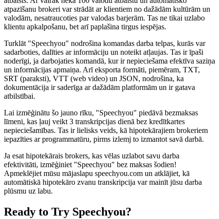
atbalsts. Ar vairāk nekā 100 valodu atbalstu un automātisko
atpazīšanu brokeri var strādāt ar klientiem no dažādām kultūrām un
valodām, nesatraucoties par valodas barjerām. Tas ne tikai uzlabo
klientu apkalpošanu, bet arī paplašina tirgus iespējas.
Turklāt "Speechyou" nodrošina komandas darba telpas, kurās var
sadarboties, dalīties ar informāciju un noteikt atļaujas. Tas ir īpaši
noderīgi, ja darbojaties komandā, kur ir nepieciešama efektīva saziņa
un informācijas apmaiņa. Arī eksporta formāti, piemēram, TXT,
SRT (paraksti), VTT (web video) un JSON, nodrošina, ka
dokumentācija ir saderīga ar dažādām platformām un ir gatava
atbilstībai.
Lai izmēģinātu šo jauno rīku, "Speechyou" piedāvā bezmaksas
līmeni, kas ļauj veikt 3 transkripcijas dienā bez kredītkartes
nepieciešamības. Tas ir lielisks veids, kā hipotekārajiem brokeriem
iepazīties ar programmatūru, pirms izlemj to izmantot savā darbā.
Ja esat hipotekārais brokers, kas vēlas uzlabot savu darba
efektivitāti, izmēģiniet "Speechyou" bez maksas šodien!
Apmeklējiet mūsu mājaslapu speechyou.com un atklājiet, kā
automātiskā hipotekāro zvanu transkripcija var mainīt jūsu darba
plūsmu uz labu.
Ready to Try Speechyou?