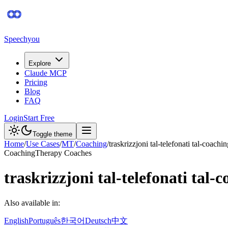
Speechyou
Explore
Claude MCP
Pricing
Blog
FAQ
Login
Start Free
Toggle theme
Home
/
Use Cases
/
MT
/
Coaching
/
traskrizzjoni tal-telefonati tal-coachi
Coaching
Therapy Coaches
traskrizzjoni tal-telefonati tal-
Also available in:
English
Português
한국어
Deutsch
中文