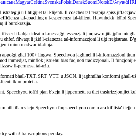
аїнська
Magyar
Čeština
Svenska
Polski
Dansk
Suomi
Norsk
Ελληνικά
HR
istrateġiji u l-ħtiġijiet tal-klijenti. Il-coaches tal-terapija spiss jiffaċċ
-effiċjenza tal-coaching u l-esperjenza tal-klijent. Hawnhekk jidħol Speechy
uq il-burokrazija.
tfisser li l-aħjar ideat u l-messaġġi essenzjali jinqraw u jittajpħu mingħaj
 eħfef, filwaqt li jżid l-eżattezza tal-informazzjoni li tiġi rreġistrata. B'
klijenti minn madwar id-dinja.
la, u appoġġ għal 100+ lingwa, Speechyou jagħmel li l-informazzjoni tkun
mod immedjat, minflok jistrieħu biss fuq noti tradizzjonali. Il-funzjonijie
lizzaw il-permessi tal-użu.
formati bħall-TXT, SRT, VTT, u JSON, li jagħmilha konformi għall-użu prof
lijenti tkun protetta.
Speechyou toffri pjan b'xejn li jippermetti sa tliet traskrizzjonijiet k
lum billi tħares lejn Speechyou fuq speechyou.com u ara kif tista' ttejjeb il
try with 3 transcriptions per day.