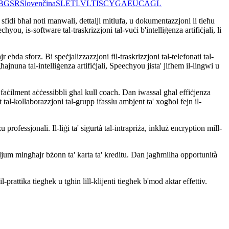
BG
SR
Slovenčina
SL
ET
LV
LT
IS
CY
GA
EU
CA
GL
jaw sfidi bħal noti manwali, dettalji mitlufa, u dokumentazzjoni li tieħu
ou, is-software tal-traskrizzjoni tal-vuċi b'intelliġenza artifiċjali, li
r ebda sforz. Bi speċjalizzazzjoni fil-traskrizzjoni tal-telefonati tal-
għajnuna tal-intelliġenza artifiċjali, Speechyou jista' jifhem il-lingwi u
 faċilment aċċessibbli għal kull coach. Dan iwassal għal effiċjenza
t tal-kollaborazzjoni tal-grupp ifasslu ambjent ta' xogħol fejn il-
essjonali. Il-liġi ta' sigurtà tal-intrapriża, inkluż encryption mill-
uljum mingħajr bżonn ta' karta ta' kreditu. Dan jagħmilha opportunità
-prattika tiegħek u tgħin lill-klijenti tiegħek b'mod aktar effettiv.