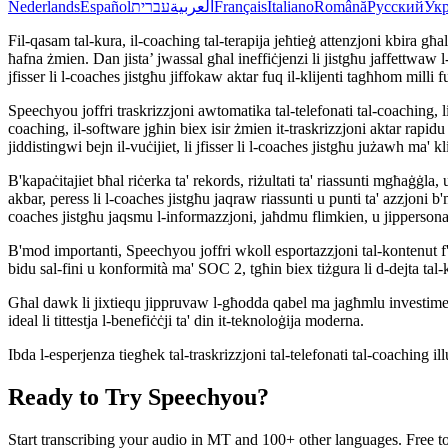
Nederlands
Español
עברית
العربية
Français
Italiano
Română
Русский
Укр
Fil-qasam tal-kura, il-coaching tal-terapija jeħtieġ attenzjoni kbira għall-
ħafna żmien. Dan jista’ jwassal għal ineffiċjenzi li jistgħu jaffettwaw l
jfisser li l-coaches jistgħu jiffokaw aktar fuq il-klijenti tagħhom milli f
Speechyou joffri traskrizzjoni awtomatika tal-telefonati tal-coaching, li 
coaching, il-software jgħin biex isir żmien it-traskrizzjoni aktar rapidu u
jiddistingwi bejn il-vuċijiet, li jfisser li l-coaches jistgħu jużawh ma' 
B'kapaċitajiet bħal riċerka ta' rekords, riżultati ta' riassunti mgħaġġ
akbar, peress li l-coaches jistgħu jaqraw riassunti u punti ta' azzjoni b'
coaches jistgħu jaqsmu l-informazzjoni, jaħdmu flimkien, u jippersona
B'mod importanti, Speechyou joffri wkoll esportazzjoni tal-kontenut f'
bidu sal-fini u konformità ma' SOC 2, tgħin biex tiżgura li d-dejta tal-k
Għal dawk li jixtiequ jippruvaw l-għodda qabel ma jagħmlu investiment, 
ideal li tittestja l-benefiċċji ta' din it-teknoloġija moderna.
Ibda l-esperjenza tiegħek tal-traskrizzjoni tal-telefonati tal-coaching il
Ready to Try Speechyou?
Start transcribing your audio in
MT
and 100+ other languages. Free to 