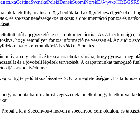
аїнська
Čeština
Svenska
Polski
Dansk
Suomi
Norsk
Ελληνικά
HR
BG
SR
S
ára, akiknek folyamatosan rögzíteniük kell az ügyfélbeszélgetéseket, h
etek, és sokszor nehézségekbe ütközik a dokumentáció pontos és hatéko
rását.
eltöltött időt a jegyzetelésre és a dokumentációra. Az AI technológia, 
sítva, hogy semmilyen fontos információ ne vesszen el. Az audio szöv
ügyfelekkel való kommunikáció is zökkenőmentes.
ntartás, amely lehetővé teszi a coachok számára, hogy gyorsan megtalá
atalát és a jövőbeli lépések tervezését. A csapatmunkát támogató funkc
osítják az adatvédelmet.
 végpontig terjedő titkosítással és SOC 2 megfelelőséggel. Ez különösen
, hogy naponta három átírást végezzenek, anélkül hogy hitelkártyát k
ukat.
án! Próbálja ki a Speechyou-t ingyen a speechyou.com oldalon, és tapas