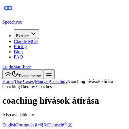
Speechyou
Explore
Claude MCP
Pricing
Blog
FAQ
Login
Start Free
Toggle theme
Home
/
Use Cases
/
Magyar
/
Coaching
/
coaching hívások átírása
Coaching
Therapy Coaches
coaching hívások átírása
Also available in:
English
Português
한국어
Deutsch
中文