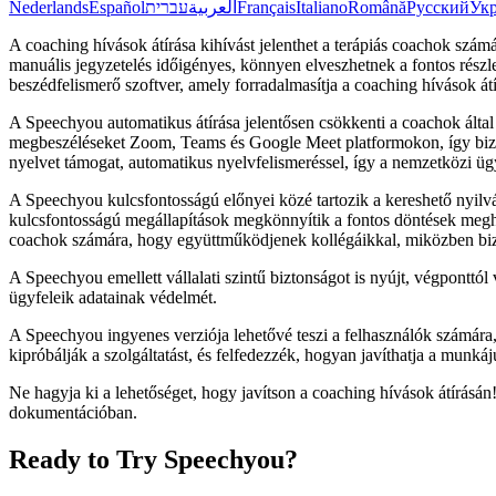
Nederlands
Español
עברית
العربية
Français
Italiano
Română
Русский
Укр
A coaching hívások átírása kihívást jelenthet a terápiás coachok szám
manuális jegyzetelés időigényes, könnyen elveszhetnek a fontos részl
beszédfelismerő szoftver, amely forradalmasítja a coaching hívások átí
A Speechyou automatikus átírása jelentősen csökkenti a coachok által 
megbeszéléseket Zoom, Teams és Google Meet platformokon, így bizto
nyelvet támogat, automatikus nyelvfelismeréssel, így a nemzetközi 
A Speechyou kulcsfontosságú előnyei közé tartozik a kereshető nyilvá
kulcsfontosságú megállapítások megkönnyítik a fontos döntések meghoz
coachok számára, hogy együttműködjenek kollégáikkal, miközben bizt
A Speechyou emellett vállalati szintű biztonságot is nyújt, végponttól
ügyfeleik adatainak védelmét.
A Speechyou ingyenes verziója lehetővé teszi a felhasználók számára
kipróbálják a szolgáltatást, és felfedezzék, hogyan javíthatja a munkáj
Ne hagyja ki a lehetőséget, hogy javítson a coaching hívások átírás
dokumentációban.
Ready to Try Speechyou?