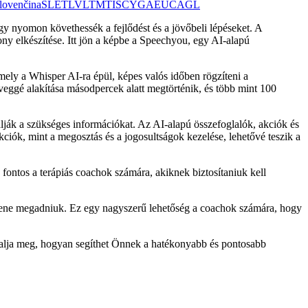
lovenčina
SL
ET
LV
LT
MT
IS
CY
GA
EU
CA
GL
ogy nyomon követhessék a fejlődést és a jövőbeli lépéseket. A
ny elkészítése. Itt jön a képbe a Speechyou, egy AI-alapú
amely a Whisper AI-ra épül, képes valós időben rögzíteni a
eggé alakítása másodpercek alatt megtörténik, és több mint 100
lják a szükséges információkat. Az AI-alapú összefoglalók, akciók és
iók, mint a megosztás és a jogosultságok kezelése, lehetővé teszik a
 fontos a terápiás coachok számára, akiknek biztosítaniuk kell
ellene megadniuk. Ez egy nagyszerű lehetőség a coachok számára, hogy
ztalja meg, hogyan segíthet Önnek a hatékonyabb és pontosabb