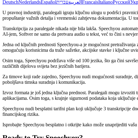
Deutsch
Nederlands
Español
עברית
العربية
Français
Italiano
Русский
Укр
U pravnoj industriji, paralegali igraju ključnu ulogu u podršci pravni
propuštanje važnih detalja i vremenski zahtjevna dokumentacija. U tom
Transkripcija za paralegale nikada nije bila lakša. Speechyou automats
AI-jem, Softver ne samo da pretvara audio u tekst, već to čini s nevj
Jedna od ključnih prednosti Speechyou-a je mogućnost pretraživanja za
omogućuju korisnicima da traže sažetke, akcijske stavke i ključne uvi
Osim toga, Speechyou podržava više od 100 jezika, što ga čini savrše
različitih dijelova svijeta bez jezičnih barijera.
Za timove koji rade zajedno, Speechyou nudi mogućnosti suradnje, dij
poboljšava timska suradnja i komunikacija.
Izvoz formata je još jedna ključna prednost. Paralegali mogu izvoziti
aplikacijama. Osim toga, s krajnje sigurnosti podataka koja uključuje e
Speechyou nudi besplatni tarifni plan koji uključuje 3 transkripcije 
financijskog rizika.
Isprobajte Speechyou besplatno i otkrijte kako može unaprijediti vašu 
Ready to Try Speechyou?