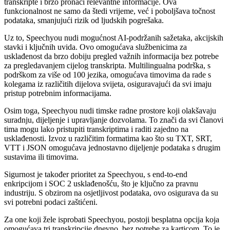
transkripte i brzo pronaći relevantne informacije. Ova
funkcionalnost ne samo da štedi vrijeme, već i poboljšava točnost
podataka, smanjujući rizik od ljudskih pogrešaka.
Uz to, Speechyou nudi mogućnost AI-podržanih sažetaka, akcijskih
stavki i ključnih uvida. Ovo omogućava službenicima za
usklađenost da brzo dobiju pregled važnih informacija bez potrebe
za pregledavanjem cijelog transkripta. Multilingualna podrška, s
podrškom za više od 100 jezika, omogućava timovima da rade s
kolegama iz različitih dijelova svijeta, osiguravajući da svi imaju
pristup potrebnim informacijama.
Osim toga, Speechyou nudi timske radne prostore koji olakšavaju
suradnju, dijeljenje i upravljanje dozvolama. To znači da svi članovi
tima mogu lako pristupiti transkriptima i raditi zajedno na
usklađenosti. Izvoz u različitim formatima kao što su TXT, SRT,
VTT i JSON omogućava jednostavno dijeljenje podataka s drugim
sustavima ili timovima.
Sigurnost je također prioritet za Speechyou, s end-to-end
enkripcijom i SOC 2 usklađenošću, što je ključno za pravnu
industriju. S obzirom na osjetljivost podataka, ovo osigurava da su
svi potrebni podaci zaštićeni.
Za one koji žele isprobati Speechyou, postoji besplatna opcija koja
omogućava tri transkripcije dnevno, bez potrebe za karticom. To je