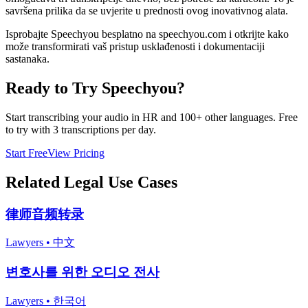
savršena prilika da se uvjerite u prednosti ovog inovativnog alata.
Isprobajte Speechyou besplatno na speechyou.com i otkrijte kako
može transformirati vaš pristup usklađenosti i dokumentaciji
sastanaka.
Ready to Try Speechyou?
Start transcribing your audio in
HR
and 100+ other languages. Free
to try with 3 transcriptions per day.
Start Free
View Pricing
Related
Legal
Use Cases
律师音频转录
Lawyers
•
中文
변호사를 위한 오디오 전사
Lawyers
•
한국어