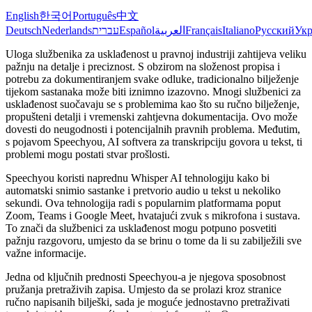
English
한국어
Português
中文
Deutsch
Nederlands
עברית
Español
العربية
Français
Italiano
Русский
Укр
Uloga službenika za usklađenost u pravnoj industriji zahtijeva veliku
pažnju na detalje i preciznost. S obzirom na složenost propisa i
potrebu za dokumentiranjem svake odluke, tradicionalno bilježenje
tijekom sastanaka može biti iznimno izazovno. Mnogi službenici za
usklađenost suočavaju se s problemima kao što su ručno bilježenje,
propušteni detalji i vremenski zahtjevna dokumentacija. Ovo može
dovesti do neugodnosti i potencijalnih pravnih problema. Međutim,
s pojavom Speechyou, AI softvera za transkripciju govora u tekst, ti
problemi mogu postati stvar prošlosti.
Speechyou koristi naprednu Whisper AI tehnologiju kako bi
automatski snimio sastanke i pretvorio audio u tekst u nekoliko
sekundi. Ova tehnologija radi s popularnim platformama poput
Zoom, Teams i Google Meet, hvatajući zvuk s mikrofona i sustava.
To znači da službenici za usklađenost mogu potpuno posvetiti
pažnju razgovoru, umjesto da se brinu o tome da li su zabilježili sve
važne informacije.
Jedna od ključnih prednosti Speechyou-a je njegova sposobnost
pružanja pretraživih zapisa. Umjesto da se prolazi kroz stranice
ručno napisanih bilješki, sada je moguće jednostavno pretraživati