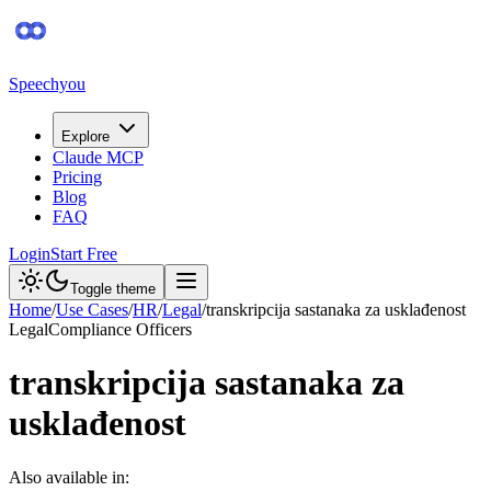
Speechyou
Explore
Claude MCP
Pricing
Blog
FAQ
Login
Start Free
Toggle theme
Home
/
Use Cases
/
HR
/
Legal
/
transkripcija sastanaka za usklađenost
Legal
Compliance Officers
transkripcija sastanaka za
usklađenost
Also available in: