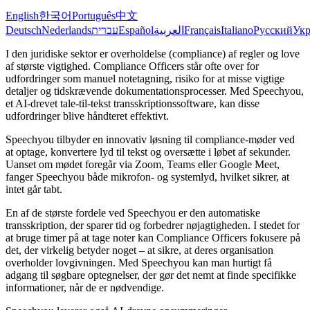
English
한국어
Português
中文
Deutsch
Nederlands
עברית
Español
العربية
Français
Italiano
Русский
Укр
I den juridiske sektor er overholdelse (compliance) af regler og love
af største vigtighed. Compliance Officers står ofte over for
udfordringer som manuel notetagning, risiko for at misse vigtige
detaljer og tidskrævende dokumentationsprocesser. Med Speechyou,
et AI-drevet tale-til-tekst transskriptionssoftware, kan disse
udfordringer blive håndteret effektivt.
Speechyou tilbyder en innovativ løsning til compliance-møder ved
at optage, konvertere lyd til tekst og oversætte i løbet af sekunder.
Uanset om mødet foregår via Zoom, Teams eller Google Meet,
fanger Speechyou både mikrofon- og systemlyd, hvilket sikrer, at
intet går tabt.
En af de største fordele ved Speechyou er den automatiske
transskription, der sparer tid og forbedrer nøjagtigheden. I stedet for
at bruge timer på at tage noter kan Compliance Officers fokusere på
det, der virkelig betyder noget – at sikre, at deres organisation
overholder lovgivningen. Med Speechyou kan man hurtigt få
adgang til søgbare optegnelser, der gør det nemt at finde specifikke
informationer, når de er nødvendige.