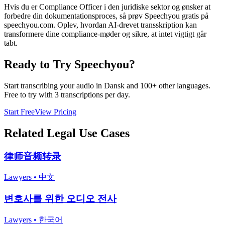
Hvis du er Compliance Officer i den juridiske sektor og ønsker at
forbedre din dokumentationsproces, så prøv Speechyou gratis på
speechyou.com. Oplev, hvordan AI-drevet transskription kan
transformere dine compliance-møder og sikre, at intet vigtigt går
tabt.
Ready to Try Speechyou?
Start transcribing your audio in
Dansk
and 100+ other languages.
Free to try with 3 transcriptions per day.
Start Free
View Pricing
Related
Legal
Use Cases
律师音频转录
Lawyers
•
中文
변호사를 위한 오디오 전사
Lawyers
•
한국어