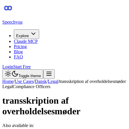
Speechyou
Explore
Claude MCP
Pricing
Blog
FAQ
Login
Start Free
Toggle theme
Home
/
Use Cases
/
Dansk
/
Legal
/
transskription af overholdelsesmøder
Legal
Compliance Officers
transskription af
overholdelsesmøder
Also available in: