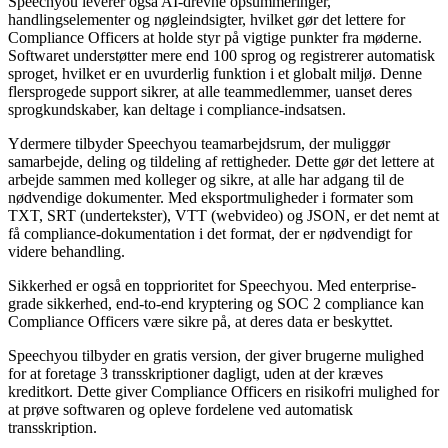
Speechyou leverer også AI-drevne opsummeringer,
handlingselementer og nøgleindsigter, hvilket gør det lettere for
Compliance Officers at holde styr på vigtige punkter fra møderne.
Softwaret understøtter mere end 100 sprog og registrerer automatisk
sproget, hvilket er en uvurderlig funktion i et globalt miljø. Denne
flersprogede support sikrer, at alle teammedlemmer, uanset deres
sprogkundskaber, kan deltage i compliance-indsatsen.
Ydermere tilbyder Speechyou teamarbejdsrum, der muliggør
samarbejde, deling og tildeling af rettigheder. Dette gør det lettere at
arbejde sammen med kolleger og sikre, at alle har adgang til de
nødvendige dokumenter. Med eksportmuligheder i formater som
TXT, SRT (undertekster), VTT (webvideo) og JSON, er det nemt at
få compliance-dokumentation i det format, der er nødvendigt for
videre behandling.
Sikkerhed er også en topprioritet for Speechyou. Med enterprise-
grade sikkerhed, end-to-end kryptering og SOC 2 compliance kan
Compliance Officers være sikre på, at deres data er beskyttet.
Speechyou tilbyder en gratis version, der giver brugerne mulighed
for at foretage 3 transskriptioner dagligt, uden at der kræves
kreditkort. Dette giver Compliance Officers en risikofri mulighed for
at prøve softwaren og opleve fordelene ved automatisk
transskription.