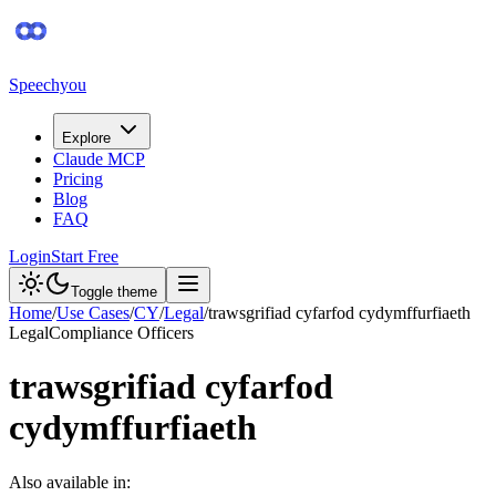
Speechyou
Explore
Claude MCP
Pricing
Blog
FAQ
Login
Start Free
Toggle theme
Home
/
Use Cases
/
CY
/
Legal
/
trawsgrifiad cyfarfod cydymffurfiaeth
Legal
Compliance Officers
trawsgrifiad cyfarfod
cydymffurfiaeth
Also available in: