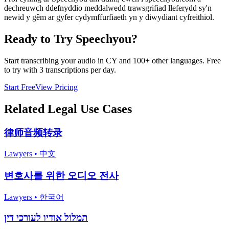
dechreuwch ddefnyddio meddalwedd trawsgrifiad lleferydd sy'n
newid y gêm ar gyfer cydymffurfiaeth yn y diwydiant cyfreithiol.
Ready to Try Speechyou?
Start transcribing your audio in
CY
and 100+ other languages. Free
to try with 3 transcriptions per day.
Start Free
View Pricing
Related
Legal
Use Cases
律师音频转录
Lawyers
•
中文
변호사를 위한 오디오 전사
Lawyers
•
한국어
תמלול אודיו לעורכי דין