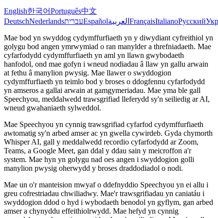
English
한국어
Português
中文
Deutsch
Nederlands
עברית
Español
العربية
Français
Italiano
Русский
Укр
Mae bod yn swyddog cydymffurfiaeth yn y diwydiant cyfreithiol yn
golygu bod angen ymrwymiad o ran manylder a threfniadaeth. Mae
cyfarfodydd cydymffurfiaeth yn aml yn llawn gwybodaeth
hanfodol, ond mae gofyn i wneud nodiadau â llaw yn gallu arwain
at fethu â manylion pwysig. Mae llawer o swyddogion
cydymffurfiaeth yn teimlo bod y broses o ddogfennu cyfarfodydd
yn amseros a gallai arwain at gamgymeriadau. Mae yma ble gall
Speechyou, meddalwedd trawsgrifiad lleferydd sy'n seiliedig ar AI,
wneud gwahaniaeth sylweddol.
Mae Speechyou yn cynnig trawsgrifiad cyfarfod cydymffurfiaeth
awtomatig sy'n arbed amser ac yn gwella cywirdeb. Gyda chymorth
Whisper AI, gall y meddalwedd recordio cyfarfodydd ar Zoom,
Teams, a Google Meet, gan ddal y ddau sain y meicroffon a'r
system. Mae hyn yn golygu nad oes angen i swyddogion golli
manylion pwysig oherwydd y broses draddodiadol o nodi.
Mae un o'r manteision mwyaf o ddefnyddio Speechyou yn ei allu i
greu cofrestriadau chwiliadwy. Mae'r trawsgrifiadau yn caniatáu i
swyddogion ddod o hyd i wybodaeth benodol yn gyflym, gan arbed
amser a chynyddu effeithiolrwydd. Mae hefyd yn cynnig