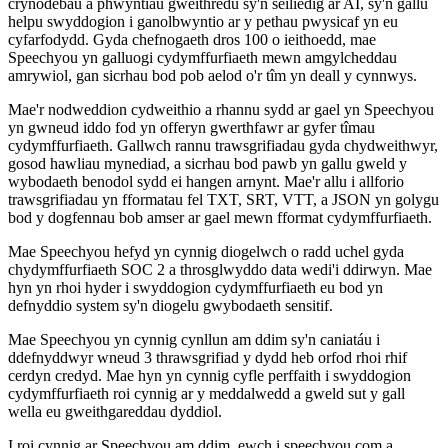
crynodebau a phwyntiau gweithredu sy'n seiliedig ar AI, sy'n gallu
helpu swyddogion i ganolbwyntio ar y pethau pwysicaf yn eu
cyfarfodydd. Gyda chefnogaeth dros 100 o ieithoedd, mae
Speechyou yn galluogi cydymffurfiaeth mewn amgylcheddau
amrywiol, gan sicrhau bod pob aelod o'r tîm yn deall y cynnwys.
Mae'r nodweddion cydweithio a rhannu sydd ar gael yn Speechyou
yn gwneud iddo fod yn offeryn gwerthfawr ar gyfer tîmau
cydymffurfiaeth. Gallwch rannu trawsgrifiadau gyda chydweithwyr,
gosod hawliau mynediad, a sicrhau bod pawb yn gallu gweld y
wybodaeth benodol sydd ei hangen arnynt. Mae'r allu i allforio
trawsgrifiadau yn fformatau fel TXT, SRT, VTT, a JSON yn golygu
bod y dogfennau bob amser ar gael mewn fformat cydymffurfiaeth.
Mae Speechyou hefyd yn cynnig diogelwch o radd uchel gyda
chydymffurfiaeth SOC 2 a throsglwyddo data wedi'i ddirwyn. Mae
hyn yn rhoi hyder i swyddogion cydymffurfiaeth eu bod yn
defnyddio system sy'n diogelu gwybodaeth sensitif.
Mae Speechyou yn cynnig cynllun am ddim sy'n caniatáu i
ddefnyddwyr wneud 3 thrawsgrifiad y dydd heb orfod rhoi rhif
cerdyn credyd. Mae hyn yn cynnig cyfle perffaith i swyddogion
cydymffurfiaeth roi cynnig ar y meddalwedd a gweld sut y gall
wella eu gweithgareddau dyddiol.
I roi cynnig ar Speechyou am ddim, ewch i speechyou.com a