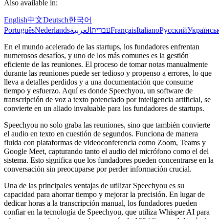
Also available in:
English
中文
Deutsch
한국어
Português
Nederlands
العربية
עברית
Français
Italiano
Русский
Українсь
En el mundo acelerado de las startups, los fundadores enfrentan
numerosos desafíos, y uno de los más comunes es la gestión
eficiente de las reuniones. El proceso de tomar notas manualmente
durante las reuniones puede ser tedioso y propenso a errores, lo que
lleva a detalles perdidos y a una documentación que consume
tiempo y esfuerzo. Aquí es donde Speechyou, un software de
transcripción de voz a texto potenciado por inteligencia artificial, se
convierte en un aliado invaluable para los fundadores de startups.
Speechyou no solo graba las reuniones, sino que también convierte
el audio en texto en cuestión de segundos. Funciona de manera
fluida con plataformas de videoconferencia como Zoom, Teams y
Google Meet, capturando tanto el audio del micrófono como el del
sistema. Esto significa que los fundadores pueden concentrarse en la
conversación sin preocuparse por perder información crucial.
Una de las principales ventajas de utilizar Speechyou es su
capacidad para ahorrar tiempo y mejorar la precisión. En lugar de
dedicar horas a la transcripción manual, los fundadores pueden
confiar en la tecnología de Speechyou, que utiliza Whisper AI para