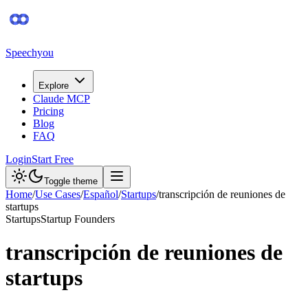
Speechyou
Explore
Claude MCP
Pricing
Blog
FAQ
Login
Start Free
Toggle theme
Home
/
Use Cases
/
Español
/
Startups
/
transcripción de reuniones de
startups
Startups
Startup Founders
transcripción de reuniones de
startups