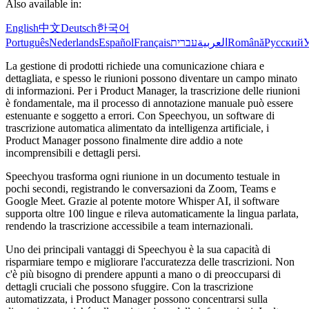
Also available in:
English
中文
Deutsch
한국어
Português
Nederlands
Español
Français
עברית
العربية
Română
Русский
У
La gestione di prodotti richiede una comunicazione chiara e
dettagliata, e spesso le riunioni possono diventare un campo minato
di informazioni. Per i Product Manager, la trascrizione delle riunioni
è fondamentale, ma il processo di annotazione manuale può essere
estenuante e soggetto a errori. Con Speechyou, un software di
trascrizione automatica alimentato da intelligenza artificiale, i
Product Manager possono finalmente dire addio a note
incomprensibili e dettagli persi.
Speechyou trasforma ogni riunione in un documento testuale in
pochi secondi, registrando le conversazioni da Zoom, Teams e
Google Meet. Grazie al potente motore Whisper AI, il software
supporta oltre 100 lingue e rileva automaticamente la lingua parlata,
rendendo la trascrizione accessibile a team internazionali.
Uno dei principali vantaggi di Speechyou è la sua capacità di
risparmiare tempo e migliorare l'accuratezza delle trascrizioni. Non
c'è più bisogno di prendere appunti a mano o di preoccuparsi di
dettagli cruciali che possono sfuggire. Con la trascrizione
automatizzata, i Product Manager possono concentrarsi sulla