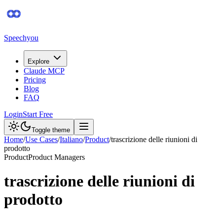
Speechyou
Explore
Claude MCP
Pricing
Blog
FAQ
Login
Start Free
Toggle theme
Home
/
Use Cases
/
Italiano
/
Product
/
trascrizione delle riunioni di
prodotto
Product
Product Managers
trascrizione delle riunioni di
prodotto