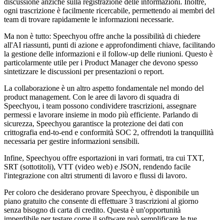
discussione anziché sulla registrazione delle informazioni. Inoltre,
ogni trascrizione è facilmente ricercabile, permettendo ai membri del
team di trovare rapidamente le informazioni necessarie.
Ma non è tutto: Speechyou offre anche la possibilità di chiedere
all'AI riassunti, punti di azione e approfondimenti chiave, facilitando
la gestione delle informazioni e il follow-up delle riunioni. Questo è
particolarmente utile per i Product Manager che devono spesso
sintetizzare le discussioni per presentazioni o report.
La collaborazione è un altro aspetto fondamentale nel mondo del
product management. Con le aree di lavoro di squadra di
Speechyou, i team possono condividere trascrizioni, assegnare
permessi e lavorare insieme in modo più efficiente. Parlando di
sicurezza, Speechyou garantisce la protezione dei dati con
crittografia end-to-end e conformità SOC 2, offrendoti la tranquillità
necessaria per gestire informazioni sensibili.
Infine, Speechyou offre esportazioni in vari formati, tra cui TXT,
SRT (sottotitoli), VTT (video web) e JSON, rendendo facile
l'integrazione con altri strumenti di lavoro e flussi di lavoro.
Per coloro che desiderano provare Speechyou, è disponibile un
piano gratuito che consente di effettuare 3 trascrizioni al giorno
senza bisogno di carta di credito. Questa è un'opportunità
imperdibile per testare come il software può semplificare le tue