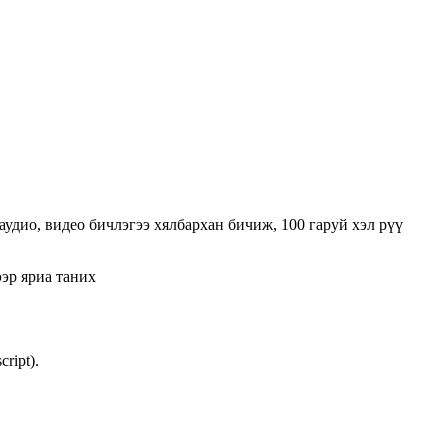
удио, видео бичлэгээ хялбархан бичиж, 100 гаруй хэл рүү
эр яриа таних
cript).