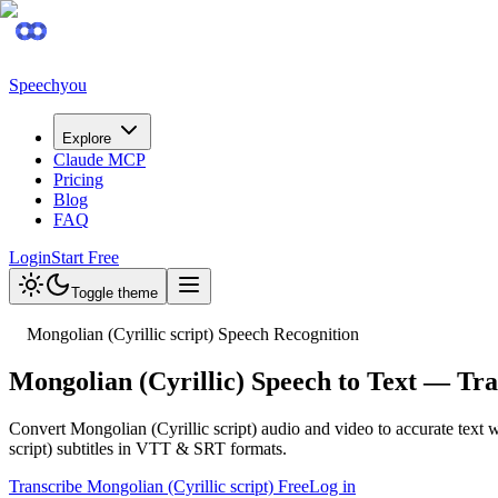
Speechyou
Explore
Claude MCP
Pricing
Blog
FAQ
Login
Start Free
Toggle theme
Mongolian (Cyrillic script) Speech Recognition
Mongolian (Cyrillic) Speech to Text — Tr
Convert Mongolian (Cyrillic script) audio and video to accurate tex
script) subtitles in VTT & SRT formats.
Transcribe Mongolian (Cyrillic script) Free
Log in