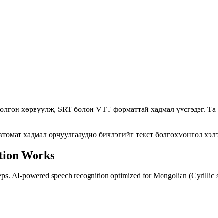
болгон хөрвүүлж, SRT болон VTT форматтай хадмал үүсгэдэг. Та а
втомат хадмал орчуулга
аудио бичлэгийг текст болгох
монгол хэлэ
ption Works
teps. AI-powered speech recognition optimized for Mongolian (Cyrillic s