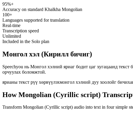
95%+
speechyou.com
Accuracy on standard Khalkha Mongolian
100+
Languages supported for translation
Real-time
Transcription speed
Unlimited
Included in the Solo plan
Монгол хэл (Кирилл бичиг)
Speechyou нь Монгол хэлний яриаг бодит цаг хугацаанд текст 
орчуулах боломжтой.
ярианы текст рүү хөрвүүлэх
монгол хэлний дуу хоолойг бичих
а
How Mongolian (Cyrillic script) Transcri
Transform Mongolian (Cyrillic script) audio into text in four simple s