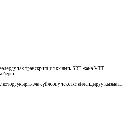
йлөөлөрдү так транскрипция кылып, SRT жана VTT
 берет.
е которуу
кыргызча сүйлөөнү текстке айландыруу кызматы