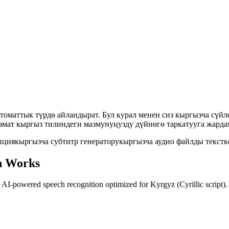
втоматтык түрдө айландырат. Бул курал менен сиз кыргызча сү
змат кыргыз тилиндеги мазмунуңузду дүйнөгө таркатууга жардам
пция
кыргызча субтитр генератору
кыргызча аудио файлды текстк
on Works
s. AI-powered speech recognition optimized for Kyrgyz (Cyrillic script).