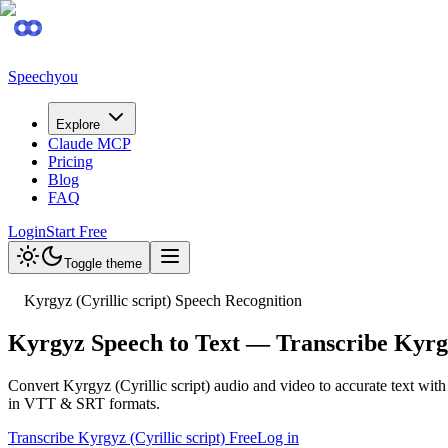
Speechyou
Explore
Claude MCP
Pricing
Blog
FAQ
Login
Start Free
Toggle theme
Kyrgyz (Cyrillic script) Speech Recognition
Kyrgyz Speech to Text — Transcribe Kyrg
Convert Kyrgyz (Cyrillic script) audio and video to accurate text wi
in VTT & SRT formats.
Transcribe Kyrgyz (Cyrillic script) Free
Log in