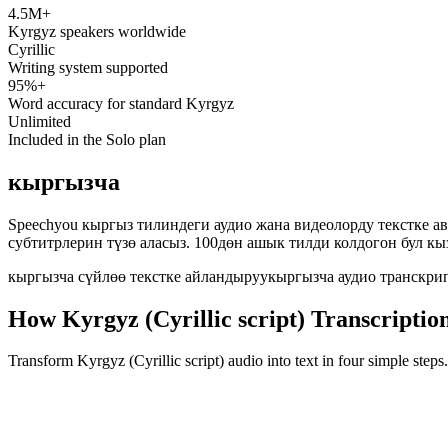
4.5M+
speechyou.com
Kyrgyz speakers worldwide
Cyrillic
Writing system supported
95%+
Word accuracy for standard Kyrgyz
Unlimited
Included in the Solo plan
кыргызча
Speechyou кыргыз тилиндеги аудио жана видеолорду текстке а
субтитрлерин түзө аласыз. 100дөн ашык тилди колдогон бул кы
кыргызча сүйлөө текстке айландыруу
кыргызча аудио транскри
How Kyrgyz (Cyrillic script) Transcripti
Transform Kyrgyz (Cyrillic script) audio into text in four simple step