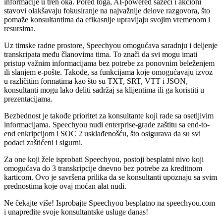
informacije u tren oka. Pored toga, AI-powered sažeci i akcioni
stavovi olakšavaju fokusiranje na najvažnije delove razgovora, što
pomaže konsultantima da efikasnije upravljaju svojim vremenom i
resursima.
Uz timske radne prostore, Speechyou omogućava saradnju i deljenje
transkripata među članovima tima. To znači da svi mogu imati
pristup važnim informacijama bez potrebe za ponovnim beleženjem
ili slanjem e-pošte. Takođe, sa funkcijama koje omogućavaju izvoz
u različitim formatima kao što su TXT, SRT, VTT i JSON,
konsultanti mogu lako deliti sadržaj sa klijentima ili ga koristiti u
prezentacijama.
Bezbednost je takođe prioritet za konsultante koji rade sa osetljivim
informacijama. Speechyou nudi enterprise-grade zaštitu sa end-to-
end enkripcijom i SOC 2 usklađenošću, što osigurava da su svi
podaci zaštićeni i sigurni.
Za one koji žele isprobati Speechyou, postoji besplatni nivo koji
omogućava do 3 transkripcije dnevno bez potrebe za kreditnom
karticom. Ovo je savršena prilika da se konsultanti upoznaju sa svim
prednostima koje ovaj moćan alat nudi.
Ne čekajte više! Isprobajte Speechyou besplatno na speechyou.com
i unapredite svoje konsultantske usluge danas!