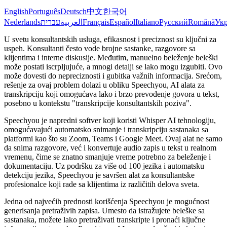
English
Português
Deutsch
中文
한국어
Nederlands
עברית
العربية
Français
Español
Italiano
Русский
Română
Укр
U svetu konsultantskih usluga, efikasnost i preciznost su ključni za
uspeh. Konsultanti često vode brojne sastanke, razgovore sa
klijentima i interne diskusije. Međutim, manuelno beleženje beleški
može postati iscrpljujuće, a mnogi detalji se lako mogu izgubiti. Ovo
može dovesti do nepreciznosti i gubitka važnih informacija. Srećom,
rešenje za ovaj problem dolazi u obliku Speechyou, AI alata za
transkripciju koji omogućava lako i brzo prevođenje govora u tekst,
posebno u kontekstu "transkripcije konsultantskih poziva".
Speechyou je napredni softver koji koristi Whisper AI tehnologiju,
omogućavajući automatsko snimanje i transkripciju sastanaka sa
platformi kao što su Zoom, Teams i Google Meet. Ovaj alat ne samo
da snima razgovore, već i konvertuje audio zapis u tekst u realnom
vremenu, čime se znatno smanjuje vreme potrebno za beleženje i
dokumentaciju. Uz podršku za više od 100 jezika i automatsku
detekciju jezika, Speechyou je savršen alat za konsultantske
profesionalce koji rade sa klijentima iz različitih delova sveta.
Jedna od najvećih prednosti korišćenja Speechyou je mogućnost
generisanja pretraživih zapisa. Umesto da istražujete beleške sa
sastanaka, možete lako pretraživati transkripte i pronaći ključne