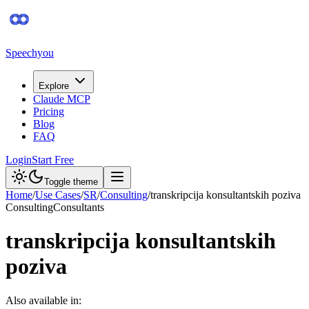
Speechyou
Explore
Claude MCP
Pricing
Blog
FAQ
Login
Start Free
Toggle theme
Home
/
Use Cases
/
SR
/
Consulting
/
transkripcija konsultantskih poziva
Consulting
Consultants
transkripcija konsultantskih
poziva
Also available in: