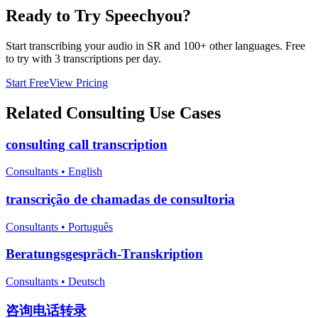
Ready to Try Speechyou?
Start transcribing your audio in
SR
and 100+ other languages. Free
to try with 3 transcriptions per day.
Start Free
View Pricing
Related
Consulting
Use Cases
consulting call transcription
Consultants
•
English
transcrição de chamadas de consultoria
Consultants
•
Português
Beratungsgespräch-Transkription
Consultants
•
Deutsch
咨询电话转录