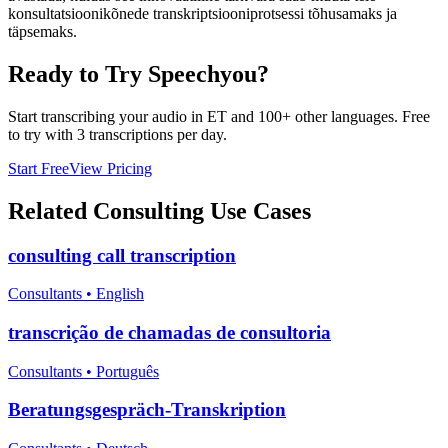
konsultatsioonikõnede transkriptsiooniprotsessi tõhusamaks ja
täpsemaks.
Ready to Try Speechyou?
Start transcribing your audio in
ET
and 100+ other languages. Free
to try with 3 transcriptions per day.
Start Free
View Pricing
Related
Consulting
Use Cases
consulting call transcription
Consultants
•
English
transcrição de chamadas de consultoria
Consultants
•
Português
Beratungsgespräch-Transkription