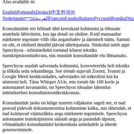
Also available in:
English
Português
Deutsch
中文
한국어
Nederlands
עברית
العربية
Français
Español
Italiano
Русский
Română
Укр
Konsultantide töö hõlmab tihti keerukaid kohtumisi ja tõhusate
arutelude läbiviimist, kus iga detail on oluline. Kuid manuaalne
märkmete tegemine võib olla aeganõudev ja äärmiselt tüütu. Samuti
on oht, et olulised detailid jäävad tähelepanuta. Siinkohal tuleb appi
Speechyou - tehisintellekti toetatud kõnest tekstiks
transkriptsioonitarkvara, mis muudab konsultantide elu lihtsamaks.
Speechyou suudab salvestada kohtumisi, konverteerida heli tekstiks
ja tõlkida seda sekunditega. See töötab sujuvalt Zoomi, Teamsi ja
Google Meeti keskkondades, salvestades nii mikrofoni kui ka
süsteemi heli. Tänu Whisper AI-le, mis toetab üle 100 keele ja
automaatset tuvastamist, on Speechyou ideaalne lahendus
mitmekeelses konsultatsioonikeskkonnas.
Konsultantide jaoks on kõige suurem väljakutse sageli see, et nad
peavad pidevalt dokumenteerima kohtumiste käiku, mis tähendab, et
nad kulutavad väärtuslikku aega märkmete tegemisele. Speechyou
automaatne transkriptsioon säästab aega ja parandab täpsust,
võimaldades konsultantidel keskenduda aruteludele ja ideede
genereerimisele.