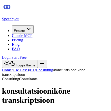
Speechyou
Explore
Claude MCP
Pricing
Blog
FAQ
Login
Start Free
Toggle theme
Home
/
Use Cases
/
ET
/
Consulting
/
konsultatsioonikõne
transkriptsioon
Consulting
Consultants
konsultatsioonikõne
transkriptsioon