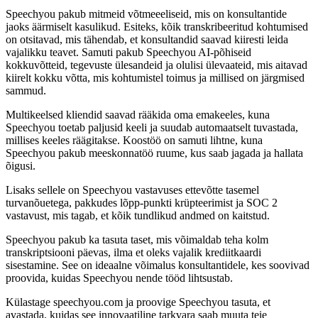
Speechyou pakub mitmeid võtmeeeliseid, mis on konsultantide
jaoks äärmiselt kasulikud. Esiteks, kõik transkribeeritud kohtumised
on otsitavad, mis tähendab, et konsultandid saavad kiiresti leida
vajalikku teavet. Samuti pakub Speechyou AI-põhiseid
kokkuvõtteid, tegevuste ülesandeid ja olulisi ülevaateid, mis aitavad
kiirelt kokku võtta, mis kohtumistel toimus ja millised on järgmised
sammud.
Multikeelsed kliendid saavad rääkida oma emakeeles, kuna
Speechyou toetab paljusid keeli ja suudab automaatselt tuvastada,
millises keeles räägitakse. Koostöö on samuti lihtne, kuna
Speechyou pakub meeskonnatöö ruume, kus saab jagada ja hallata
õigusi.
Lisaks sellele on Speechyou vastavuses ettevõtte tasemel
turvanõuetega, pakkudes lõpp-punkti krüpteerimist ja SOC 2
vastavust, mis tagab, et kõik tundlikud andmed on kaitstud.
Speechyou pakub ka tasuta taset, mis võimaldab teha kolm
transkriptsiooni päevas, ilma et oleks vajalik krediitkaardi
sisestamine. See on ideaalne võimalus konsultantidele, kes soovivad
proovida, kuidas Speechyou nende tööd lihtsustab.
Külastage speechyou.com ja proovige Speechyou tasuta, et
avastada, kuidas see innovaatiline tarkvara saab muuta teie