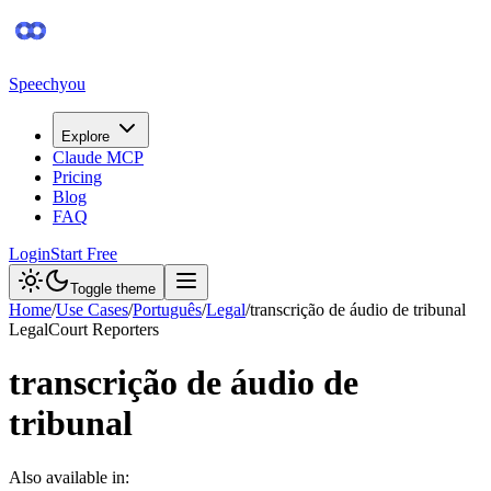
Speechyou
Explore
Claude MCP
Pricing
Blog
FAQ
Login
Start Free
Toggle theme
Home
/
Use Cases
/
Português
/
Legal
/
transcrição de áudio de tribunal
Legal
Court Reporters
transcrição de áudio de
tribunal
Also available in: