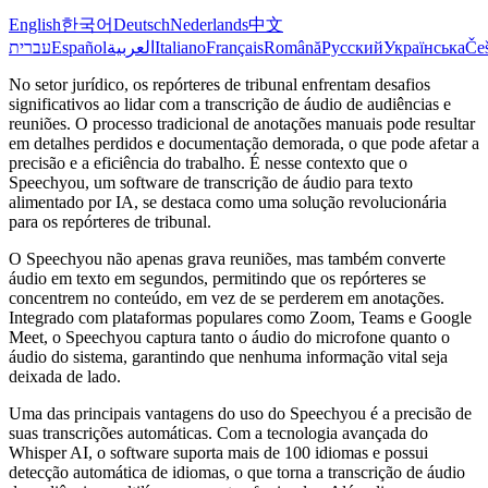
English
한국어
Deutsch
Nederlands
中文
עברית
Español
العربية
Italiano
Français
Română
Русский
Українська
Češ
No setor jurídico, os repórteres de tribunal enfrentam desafios
significativos ao lidar com a transcrição de áudio de audiências e
reuniões. O processo tradicional de anotações manuais pode resultar
em detalhes perdidos e documentação demorada, o que pode afetar a
precisão e a eficiência do trabalho. É nesse contexto que o
Speechyou, um software de transcrição de áudio para texto
alimentado por IA, se destaca como uma solução revolucionária
para os repórteres de tribunal.
O Speechyou não apenas grava reuniões, mas também converte
áudio em texto em segundos, permitindo que os repórteres se
concentrem no conteúdo, em vez de se perderem em anotações.
Integrado com plataformas populares como Zoom, Teams e Google
Meet, o Speechyou captura tanto o áudio do microfone quanto o
áudio do sistema, garantindo que nenhuma informação vital seja
deixada de lado.
Uma das principais vantagens do uso do Speechyou é a precisão de
suas transcrições automáticas. Com a tecnologia avançada do
Whisper AI, o software suporta mais de 100 idiomas e possui
detecção automática de idiomas, o que torna a transcrição de áudio