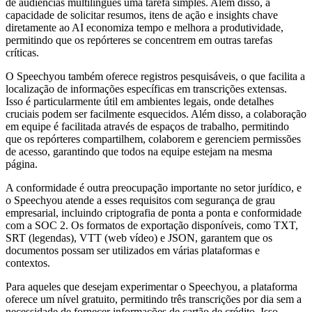
de audiências multilíngues uma tarefa simples. Além disso, a
capacidade de solicitar resumos, itens de ação e insights chave
diretamente ao AI economiza tempo e melhora a produtividade,
permitindo que os repórteres se concentrem em outras tarefas
críticas.
O Speechyou também oferece registros pesquisáveis, o que facilita a
localização de informações específicas em transcrições extensas.
Isso é particularmente útil em ambientes legais, onde detalhes
cruciais podem ser facilmente esquecidos. Além disso, a colaboração
em equipe é facilitada através de espaços de trabalho, permitindo
que os repórteres compartilhem, colaborem e gerenciem permissões
de acesso, garantindo que todos na equipe estejam na mesma
página.
A conformidade é outra preocupação importante no setor jurídico, e
o Speechyou atende a esses requisitos com segurança de grau
empresarial, incluindo criptografia de ponta a ponta e conformidade
com a SOC 2. Os formatos de exportação disponíveis, como TXT,
SRT (legendas), VTT (web vídeo) e JSON, garantem que os
documentos possam ser utilizados em várias plataformas e
contextos.
Para aqueles que desejam experimentar o Speechyou, a plataforma
oferece um nível gratuito, permitindo três transcrições por dia sem a
necessidade de fornecer informações de cartão de crédito. Isso