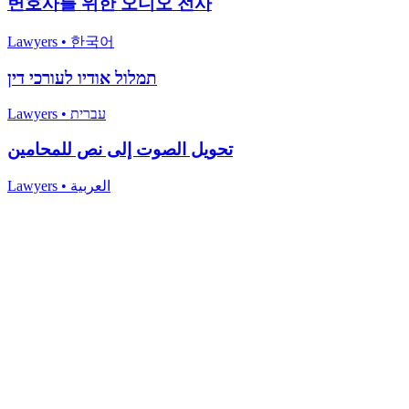
변호사를 위한 오디오 전사
Lawyers
•
한국어
תמלול אודיו לעורכי דין
Lawyers
•
עברית
تحويل الصوت إلى نص للمحامين
Lawyers
•
العربية