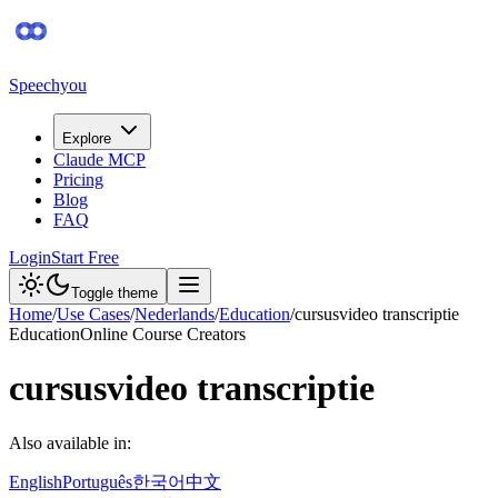
Speechyou
Explore
Claude MCP
Pricing
Blog
FAQ
Login
Start Free
Toggle theme
Home
/
Use Cases
/
Nederlands
/
Education
/
cursusvideo transcriptie
Education
Online Course Creators
cursusvideo transcriptie
Also available in:
English
Português
한국어
中文