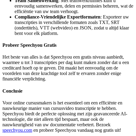
Team Samenwerking
: Met teamwerkruimtes kunt u
eenvoudig samenwerken, delen en permissies beheren, wat de
efficiëntie van uw team verhoogt.
Compliance-Vriendelijke Exportformaten
: Exporteer uw
transcripties in verschillende formaten zoals TXT, SRT
(ondertitels), VTT (webvideo) en JSON, zodat u altijd klaar
bent voor elk platform.
Probeer Speechyou Gratis
Het beste van alles is dat Speechyou een gratis niveau aanbiedt,
waarmee u tot 3 transcripties per dag kunt maken zonder dat u een
creditcard hoeft op te geven. Dit maakt het eenvoudig om de
voordelen van deze krachtige tool zelf te ervaren zonder enige
financiële verplichting.
Conclusie
Voor online cursusmakers is het essentieel om een efficiënte en
nauwkeurige manier van cursusvideo transcriptie te hebben.
Speechyou biedt de perfecte oplossing met zijn geavanceerde AI-
technologie, die niet alleen tijd bespaart, maar ook de
nauwkeurigheid van uw documentatie verbetert. Bezoek
speechyou.com
en probeer Speechyou vandaag nog gratis uit!