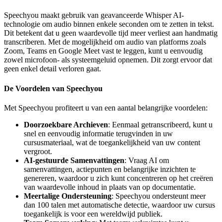
Speechyou maakt gebruik van geavanceerde Whisper AI-
technologie om audio binnen enkele seconden om te zetten in tekst.
Dit betekent dat u geen waardevolle tijd meer verliest aan handmatig
transcriberen. Met de mogelijkheid om audio van platforms zoals
Zoom, Teams en Google Meet vast te leggen, kunt u eenvoudig
zowel microfoon- als systeemgeluid opnemen. Dit zorgt ervoor dat
geen enkel detail verloren gaat.
De Voordelen van Speechyou
Met Speechyou profiteert u van een aantal belangrijke voordelen:
Doorzoekbare Archieven
: Eenmaal getranscribeerd, kunt u
snel en eenvoudig informatie terugvinden in uw
cursusmateriaal, wat de toegankelijkheid van uw content
vergroot.
AI-gestuurde Samenvattingen
: Vraag AI om
samenvattingen, actiepunten en belangrijke inzichten te
genereren, waardoor u zich kunt concentreren op het creëren
van waardevolle inhoud in plaats van op documentatie.
Meertalige Ondersteuning
: Speechyou ondersteunt meer
dan 100 talen met automatische detectie, waardoor uw cursus
toegankelijk is voor een wereldwijd publiek.