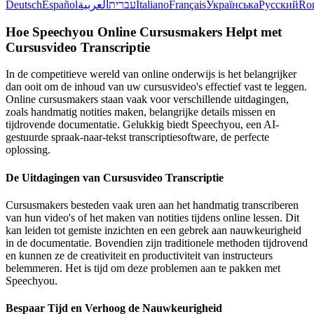
Deutsch
Español
العربية
עברית
Italiano
Français
Українська
Русский
Ro
Hoe Speechyou Online Cursusmakers Helpt met
Cursusvideo Transcriptie
In de competitieve wereld van online onderwijs is het belangrijker
dan ooit om de inhoud van uw cursusvideo's effectief vast te leggen.
Online cursusmakers staan vaak voor verschillende uitdagingen,
zoals handmatig notities maken, belangrijke details missen en
tijdrovende documentatie. Gelukkig biedt Speechyou, een AI-
gestuurde spraak-naar-tekst transcriptiesoftware, de perfecte
oplossing.
De Uitdagingen van Cursusvideo Transcriptie
Cursusmakers besteden vaak uren aan het handmatig transcriberen
van hun video's of het maken van notities tijdens online lessen. Dit
kan leiden tot gemiste inzichten en een gebrek aan nauwkeurigheid
in de documentatie. Bovendien zijn traditionele methoden tijdrovend
en kunnen ze de creativiteit en productiviteit van instructeurs
belemmeren. Het is tijd om deze problemen aan te pakken met
Speechyou.
Bespaar Tijd en Verhoog de Nauwkeurigheid