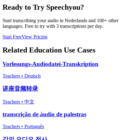
Ready to Try Speechyou?
Start transcribing your audio in
Nederlands
and 100+ other
languages. Free to try with 3 transcriptions per day.
Start Free
View Pricing
Related
Education
Use Cases
Vorlesungs-Audiodatei-Transkription
Teachers
•
Deutsch
讲座音频转录
Teachers
•
中文
transcrição de áudio de palestras
Teachers
•
Português
강의 오디오 전사