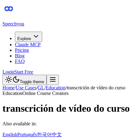
Speechyou
Explore
Claude MCP
Pricing
Blog
FAQ
Login
Start Free
Toggle theme
Home
/
Use Cases
/
GL
/
Education
/
transcrición de vídeo do curso
Education
Online Course Creators
transcrición de vídeo do curso
Also available in:
English
Português
한국어
中文