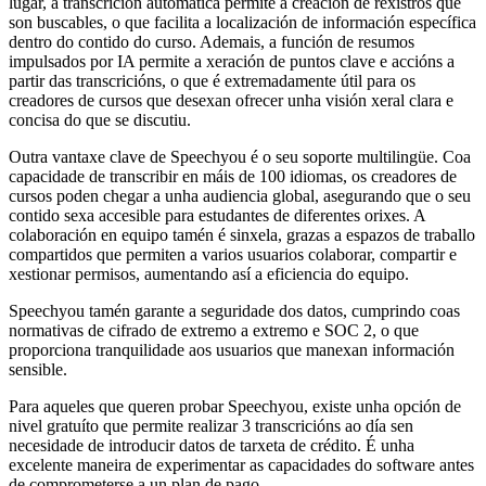
lugar, a transcrición automática permite a creación de rexistros que
son buscables, o que facilita a localización de información específica
dentro do contido do curso. Ademais, a función de resumos
impulsados por IA permite a xeración de puntos clave e accións a
partir das transcricións, o que é extremadamente útil para os
creadores de cursos que desexan ofrecer unha visión xeral clara e
concisa do que se discutiu.
Outra vantaxe clave de Speechyou é o seu soporte multilingüe. Coa
capacidade de transcribir en máis de 100 idiomas, os creadores de
cursos poden chegar a unha audiencia global, asegurando que o seu
contido sexa accesible para estudantes de diferentes orixes. A
colaboración en equipo tamén é sinxela, grazas a espazos de traballo
compartidos que permiten a varios usuarios colaborar, compartir e
xestionar permisos, aumentando así a eficiencia do equipo.
Speechyou tamén garante a seguridade dos datos, cumprindo coas
normativas de cifrado de extremo a extremo e SOC 2, o que
proporciona tranquilidade aos usuarios que manexan información
sensible.
Para aqueles que queren probar Speechyou, existe unha opción de
nivel gratuíto que permite realizar 3 transcricións ao día sen
necesidade de introducir datos de tarxeta de crédito. É unha
excelente maneira de experimentar as capacidades do software antes
de comprometerse a un plan de pago.