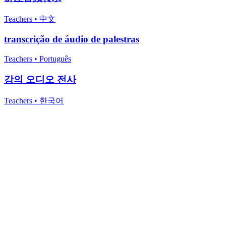
Teachers
•
中文
transcrição de áudio de palestras
Teachers
•
Português
강의 오디오 전사
Teachers
•
한국어