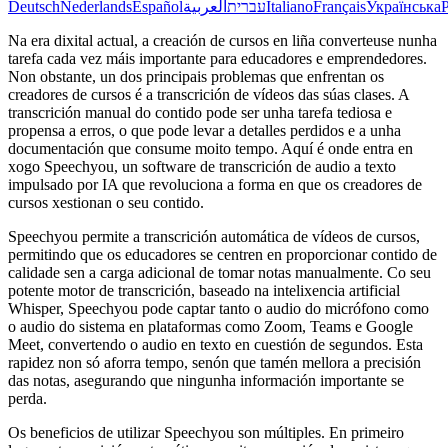
Deutsch
Nederlands
Español
العربية
עברית
Italiano
Français
Українська
Na era dixital actual, a creación de cursos en liña converteuse nunha
tarefa cada vez máis importante para educadores e emprendedores.
Non obstante, un dos principais problemas que enfrentan os
creadores de cursos é a transcrición de vídeos das súas clases. A
transcrición manual do contido pode ser unha tarefa tediosa e
propensa a erros, o que pode levar a detalles perdidos e a unha
documentación que consume moito tempo. Aquí é onde entra en
xogo Speechyou, un software de transcrición de audio a texto
impulsado por IA que revoluciona a forma en que os creadores de
cursos xestionan o seu contido.
Speechyou permite a transcrición automática de vídeos de cursos,
permitindo que os educadores se centren en proporcionar contido de
calidade sen a carga adicional de tomar notas manualmente. Co seu
potente motor de transcrición, baseado na intelixencia artificial
Whisper, Speechyou pode captar tanto o audio do micrófono como
o audio do sistema en plataformas como Zoom, Teams e Google
Meet, convertendo o audio en texto en cuestión de segundos. Esta
rapidez non só aforra tempo, senón que tamén mellora a precisión
das notas, asegurando que ningunha información importante se
perda.
Os beneficios de utilizar Speechyou son múltiples. En primeiro