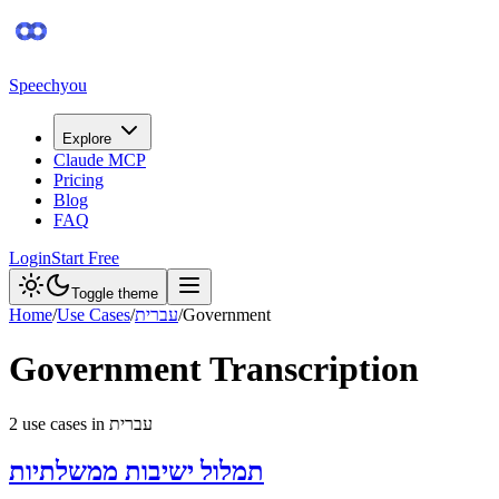
Speechyou
Explore
Claude MCP
Pricing
Blog
FAQ
Login
Start Free
Toggle theme
Home
/
Use Cases
/
עברית
/
Government
Government
Transcription
2
use case
s
in
עברית
תמלול ישיבות ממשלתיות