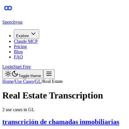
Speechyou
Explore
Claude MCP
Pricing
Blog
FAQ
Login
Start Free
Toggle theme
Home
/
Use Cases
/
GL
/
Real Estate
Real Estate
Transcription
2
use case
s
in
GL
transcrición de chamadas inmobiliarias