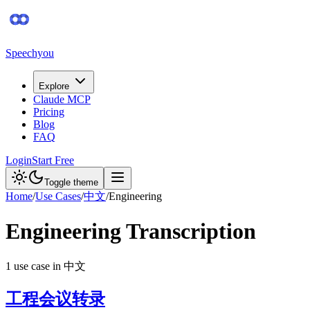
Speechyou
Explore
Claude MCP
Pricing
Blog
FAQ
Login
Start Free
Toggle theme
Home
/
Use Cases
/
中文
/
Engineering
Engineering
Transcription
1
use case
in
中文
工程会议转录