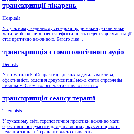
транскрипції лікарень
Hospitals
У сучасному медичному середовищі, де кожна деталь може
мати вирішальне значення, ефективність ведення документації
стає критично важливою. Багато ліка
...
транскрипція стоматологічного аудіо
Dentists
У стоматологічній практиці, де кожна деталь важлива,
ефективність ведення документації може стати справжнім
викликом. Стоматологи часто стикаються з т
...
транскрипція сеансу терапії
Therapists
У сучасному світі терапевтичної практики важливо мати
ефективні інструменти для управління документацією та
ведення записів. Терапевти часто стикаютьс
...