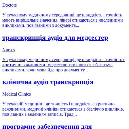
Doctors
У сучасному медичному середовищі, де швидкість і точність
мають вирішальне значення, лікарі стикаються з численними
викликами, пов'язаними з документа
...
транскрипція аудіо для медсестер
Nurses
У сучасному медичному середовищі, де швидкість і точність є
критично важливими, медсестри стикаються з багатьма
викликами, коли мова йде про документу
...
клінична аудіо транскрипція
Medical Clinics
У сучасній медицині, де точність і швидкість є критично
важливими, медичні клініки стикаються з безліччю викликів,
пов'язаних з веденням записів. Трад
...
програмне забезпечення для