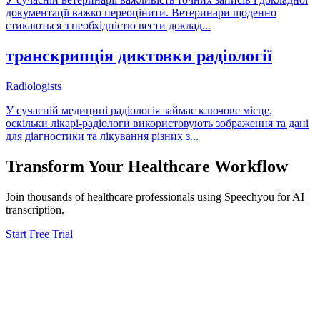
документації важко переоцінити. Ветеринари щоденно
стикаються з необхідністю вести доклад
...
транскрипція диктовки радіології
Radiologists
У сучасній медицині радіологія займає ключове місце,
оскільки лікарі-радіологи використовують зображення та дані
для діагностики та лікування різних з
...
Transform Your
Healthcare
Workflow
Join thousands of
healthcare
professionals using Speechyou for AI
transcription.
Start Free Trial