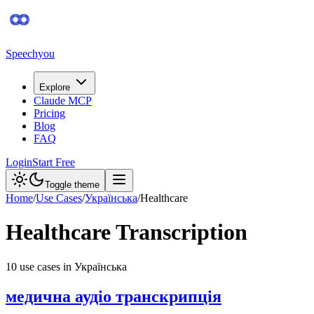
Speechyou
Explore
Claude MCP
Pricing
Blog
FAQ
Login
Start Free
Toggle theme
Home
/
Use Cases
/
Українська
/
Healthcare
Healthcare
Transcription
10
use case
s
in
Українська
медична аудіо транскрипція