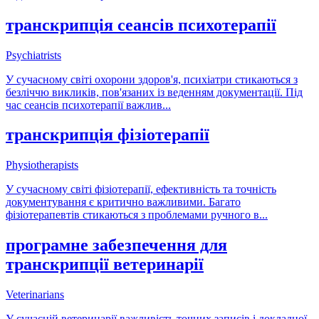
транскрипція сеансів психотерапії
Psychiatrists
У сучасному світі охорони здоров'я, психіатри стикаються з
безліччю викликів, пов'язаних із веденням документації. Під
час сеансів психотерапії важлив
...
транскрипція фізіотерапії
Physiotherapists
У сучасному світі фізіотерапії, ефективність та точність
документування є критично важливими. Багато
фізіотерапевтів стикаються з проблемами ручного в
...
програмне забезпечення для
транскрипції ветеринарії
Veterinarians
У сучасній ветеринарії важливість точних записів і докладної