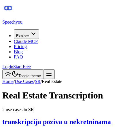
Speechyou
Explore
Claude MCP
Pricing
Blog
FAQ
Login
Start Free
Toggle theme
Home
/
Use Cases
/
SR
/
Real Estate
Real Estate
Transcription
2
use case
s
in
SR
transkripcija poziva u nekretninama