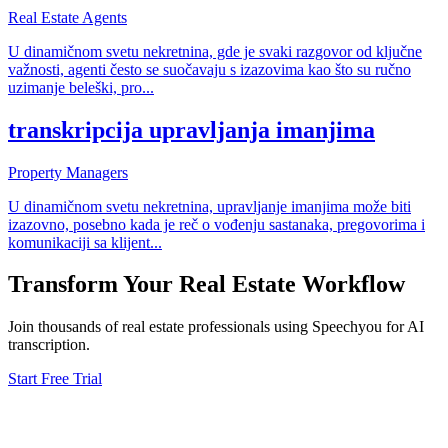
Real Estate Agents
U dinamičnom svetu nekretnina, gde je svaki razgovor od ključne
važnosti, agenti često se suočavaju s izazovima kao što su ručno
uzimanje beleški, pro
...
transkripcija upravljanja imanjima
Property Managers
U dinamičnom svetu nekretnina, upravljanje imanjima može biti
izazovno, posebno kada je reč o vođenju sastanaka, pregovorima i
komunikaciji sa klijent
...
Transform Your
Real Estate
Workflow
Join thousands of
real estate
professionals using Speechyou for AI
transcription.
Start Free Trial