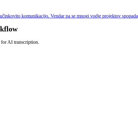
učinkovito komunikacijo. Vendar pa se mnogi vodje projektov spopadajo
kflow
or AI transcription.