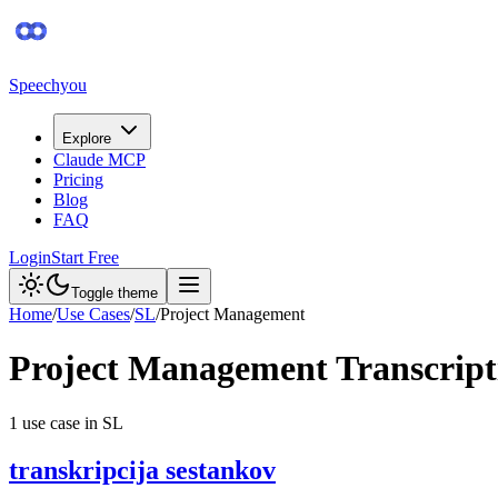
Speechyou
Explore
Claude MCP
Pricing
Blog
FAQ
Login
Start Free
Toggle theme
Home
/
Use Cases
/
SL
/
Project Management
Project Management
Transcript
1
use case
in
SL
transkripcija sestankov