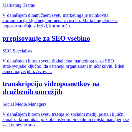
Marketing Teams
V današnjem dinamičnem svetu marketinga je učinkovita
komunikacija ključnega pomena za uspeh. Marketing ekipe se
pogosto soočajo z izzivi, kot so ročn
...
prepisovanje za SEO vsebino
SEO Specialists
V današnjem hitrem svetu digitalnega marketinga je za SEO
strokovnjake ključno, da ostanejo organizirani in učinkoviti. Eden
izmed največjih izzivov,
...
transkripcija videoposnetkov na
družbenih omrežjih
Social Media Managers
V današnjem hitrem svetu trženja so socialni mediji postali ključni
kanal za komunikacijo z občinstvom. Socialni medijski managerji se
vsakodnevno soo
...