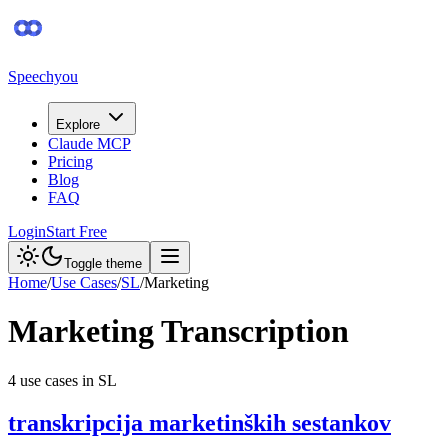
Speechyou
Explore
Claude MCP
Pricing
Blog
FAQ
Login
Start Free
Toggle theme
Home
/
Use Cases
/
SL
/
Marketing
Marketing
Transcription
4
use case
s
in
SL
transkripcija marketinških sestankov