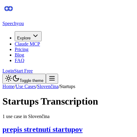
Speechyou
Explore
Claude MCP
Pricing
Blog
FAQ
Login
Start Free
Toggle theme
Home
/
Use Cases
/
Slovenčina
/
Startups
Startups
Transcription
1
use case
in
Slovenčina
prepis stretnutí startupov