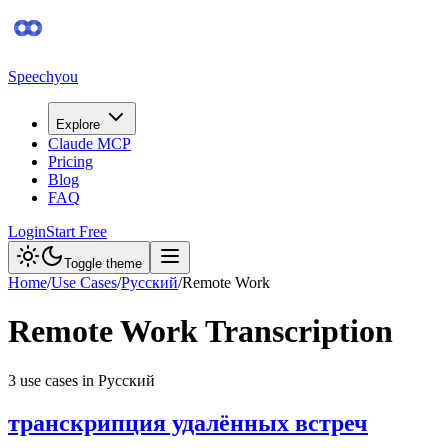
Speechyou
Explore
Claude MCP
Pricing
Blog
FAQ
Login
Start Free
Toggle theme
Home
/
Use Cases
/
Русский
/
Remote Work
Remote Work
Transcription
3
use case
s
in
Русский
транскрипция удалённых встреч