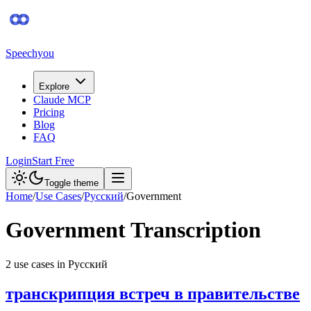
Speechyou
Explore
Claude MCP
Pricing
Blog
FAQ
Login
Start Free
Toggle theme
Home
/
Use Cases
/
Русский
/
Government
Government
Transcription
2
use case
s
in
Русский
транскрипция встреч в правительстве