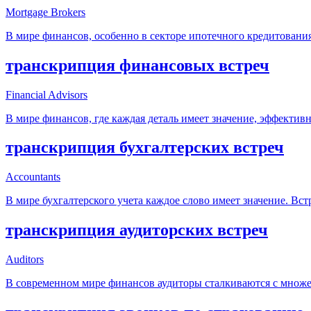
Mortgage Brokers
В мире финансов, особенно в секторе ипотечного кредитовани
транскрипция финансовых встреч
Financial Advisors
В мире финансов, где каждая деталь имеет значение, эффекти
транскрипция бухгалтерских встреч
Accountants
В мире бухгалтерского учета каждое слово имеет значение. Вс
транскрипция аудиторских встреч
Auditors
В современном мире финансов аудиторы сталкиваются с множес