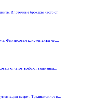
енить. Ипотечные брокеры часто ст
...
оль. Финансовые консультанты час
...
нсовых отчетов требуют внимания
...
кументации встреч. Традиционное в
...