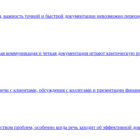
я, важность точной и быстрой документации невозможно переоц
вная коммуникация и четкая документация играют критическую р
тречи с клиентами, обсуждения с коллегами и презентации фина
твом проблем, особенно когда речь заходит об эффективной до