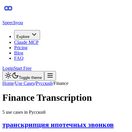
Speechyou
Explore
Claude MCP
Pricing
Blog
FAQ
Login
Start Free
Toggle theme
Home
/
Use Cases
/
Русский
/
Finance
Finance
Transcription
5
use case
s
in
Русский
транскрипция ипотечных звонков