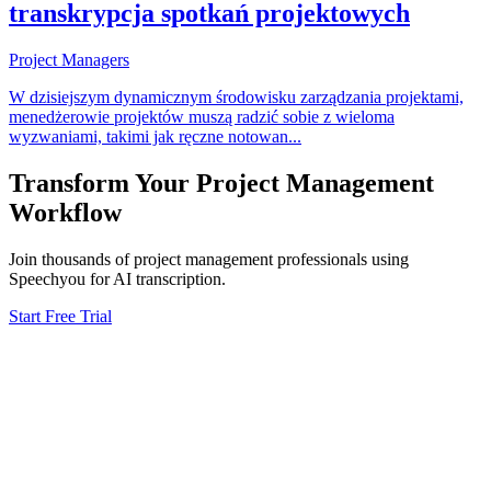
transkrypcja spotkań projektowych
Project Managers
W dzisiejszym dynamicznym środowisku zarządzania projektami,
menedżerowie projektów muszą radzić sobie z wieloma
wyzwaniami, takimi jak ręczne notowan
...
Transform Your
Project Management
Workflow
Join thousands of
project management
professionals using
Speechyou for AI transcription.
Start Free Trial