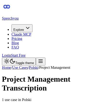
Speechyou
Explore
Claude MCP
Pricing
Blog
FAQ
Login
Start Free
Toggle theme
Home
/
Use Cases
/
Polski
/
Project Management
Project Management
Transcription
1
use case
in
Polski