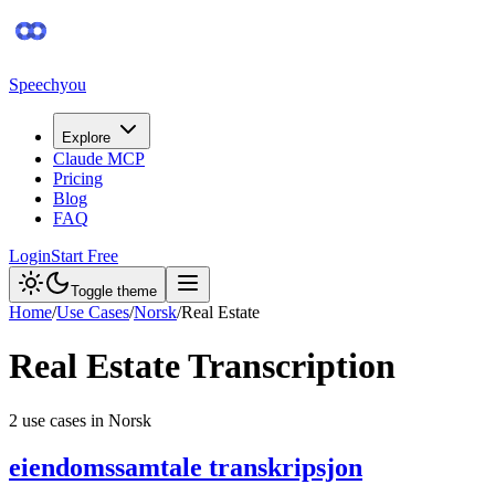
Speechyou
Explore
Claude MCP
Pricing
Blog
FAQ
Login
Start Free
Toggle theme
Home
/
Use Cases
/
Norsk
/
Real Estate
Real Estate
Transcription
2
use case
s
in
Norsk
eiendomssamtale transkripsjon