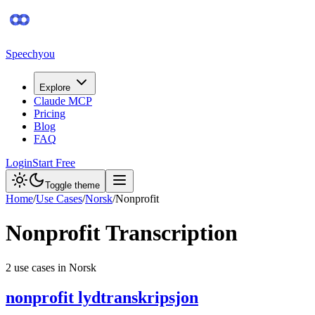
Speechyou
Explore
Claude MCP
Pricing
Blog
FAQ
Login
Start Free
Toggle theme
Home
/
Use Cases
/
Norsk
/
Nonprofit
Nonprofit
Transcription
2
use case
s
in
Norsk
nonprofit lydtranskripsjon