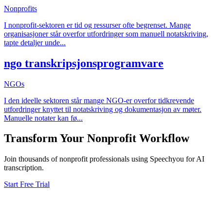
Nonprofits
I nonprofit-sektoren er tid og ressurser ofte begrenset. Mange
organisasjoner står overfor utfordringer som manuell notatskriving,
tapte detaljer unde
...
ngo transkripsjonsprogramvare
NGOs
I den ideelle sektoren står mange NGO-er overfor tidkrevende
utfordringer knyttet til notatskriving og dokumentasjon av møter.
Manuelle notater kan fø
...
Transform Your
Nonprofit
Workflow
Join thousands of
nonprofit
professionals using Speechyou for AI
transcription.
Start Free Trial