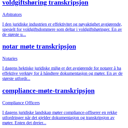
voldgiftshøring transkripsjon
Arbitrators
I den juridiske industrien er effektivitet og nøyaktighet avgjørende,
spesielt for voldgiftsdommere som deltar i voldgiftshøringer. En av
de største u
...
notar møte transkripsjon
Notaries
I dagens hektiske juridiske miljø er det avgjørende for notarer å ha
effektive verktøy for å håndtere dokumentasjon og møter. En av de
største utfordr
...
compliance-møte-transkripsjon
Compliance Officers
I dagens juridiske landskap møter compliance-offiserer en rekke
utfordringer når det gjelder dokumentasjon og transkripsjon av
møter. Enten det dreier
...