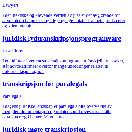
Lawyers
I den hektiske og krevende verden av juss er det avgjørende for
advokater å ha presise og tilgjengelige notater fra møter, rettsmøter
og klientinterak
...
juridisk lydtranskripsjonsprogramvare
Law Firms
I en tid hvor hver eneste detalj kan utgjøre en forskjell i rettssaker,
står advokatfirmaer overfor mange utfordringer relatert til
dokumentasjon og n
...
transkripsjon for paralegals
Paralegals
I dagens juridiske landskap er paralegals ofte overveldet av
mengden dokumentasjon og notater som kreves for å støtte
advokater og klienter. Manual no
...
juridisk møte transkripsjon