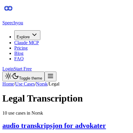
Speechyou
Explore
Claude MCP
Pricing
Blog
FAQ
Login
Start Free
Toggle theme
Home
/
Use Cases
/
Norsk
/
Legal
Legal
Transcription
10
use case
s
in
Norsk
audio transkripsjon for advokater