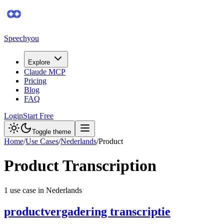
Speechyou
Explore
Claude MCP
Pricing
Blog
FAQ
Login
Start Free
Toggle theme
Home
/
Use Cases
/
Nederlands
/
Product
Product
Transcription
1
use case
in
Nederlands
productvergadering transcriptie