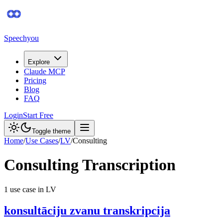
Speechyou
Explore
Claude MCP
Pricing
Blog
FAQ
Login
Start Free
Toggle theme
Home
/
Use Cases
/
LV
/
Consulting
Consulting
Transcription
1
use case
in
LV
konsultāciju zvanu transkripcija