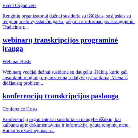
Event Organizers
Renginių organizatoriai dažnai susiduria su iššūkiais, susijusiais su
renginių metu vykstančiu garso įrašymu ir informacijos išsaugojimu.
Tradicinis r
...
webinarų transkripcijos programinė
įranga
Webinar Hosts
Webinarų vedėjai dažnai susiduria su daugeliu iššūkių, kurie gali
apsunkinti renginių organizavimą ir dalyvių įsitraukimą. Viena iš
didžiausių problem
...
konferencijų transkripcijos paslauga
Conference Hosts
Konferencijų organizatoriai susiduria su daugybe iššūkių, kai
kalbama apie dokumentavimą ir informaciją, gautą renginių metu.
Rankinis užrašinėjimas n
...