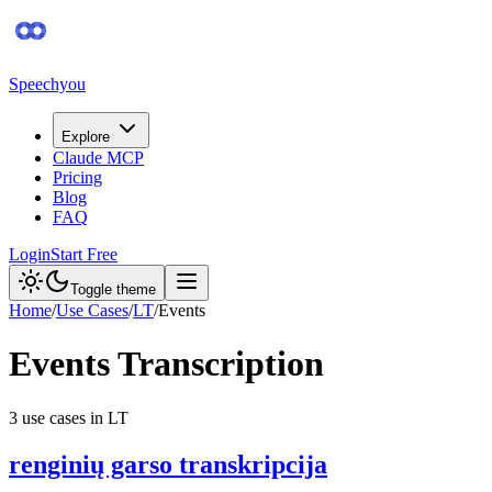
Speechyou
Explore
Claude MCP
Pricing
Blog
FAQ
Login
Start Free
Toggle theme
Home
/
Use Cases
/
LT
/
Events
Events
Transcription
3
use case
s
in
LT
renginių garso transkripcija