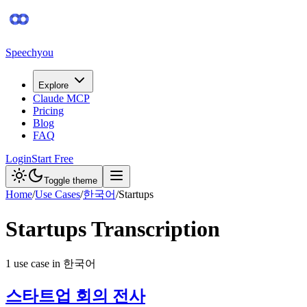
Speechyou
Explore
Claude MCP
Pricing
Blog
FAQ
Login
Start Free
Toggle theme
Home
/
Use Cases
/
한국어
/
Startups
Startups
Transcription
1
use case
in
한국어
스타트업 회의 전사