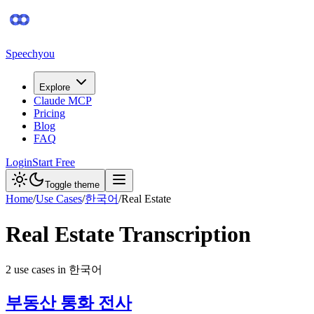
Speechyou
Explore
Claude MCP
Pricing
Blog
FAQ
Login
Start Free
Toggle theme
Home
/
Use Cases
/
한국어
/
Real Estate
Real Estate
Transcription
2
use case
s
in
한국어
부동산 통화 전사