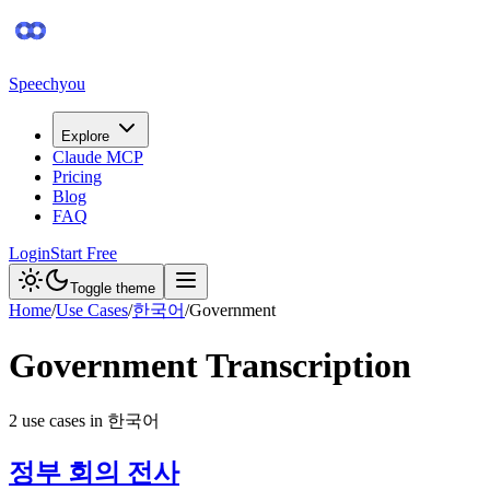
Speechyou
Explore
Claude MCP
Pricing
Blog
FAQ
Login
Start Free
Toggle theme
Home
/
Use Cases
/
한국어
/
Government
Government
Transcription
2
use case
s
in
한국어
정부 회의 전사