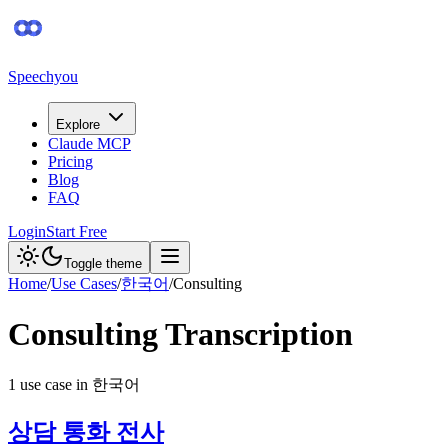
Speechyou
Explore
Claude MCP
Pricing
Blog
FAQ
Login
Start Free
Toggle theme
Home
/
Use Cases
/
한국어
/
Consulting
Consulting
Transcription
1
use case
in
한국어
상담 통화 전사