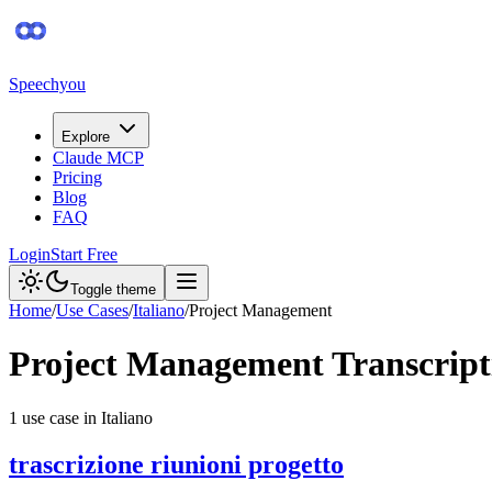
Speechyou
Explore
Claude MCP
Pricing
Blog
FAQ
Login
Start Free
Toggle theme
Home
/
Use Cases
/
Italiano
/
Project Management
Project Management
Transcript
1
use case
in
Italiano
trascrizione riunioni progetto