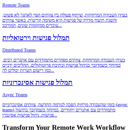
Remote Teams
בעידן העבודה המרוחקת, שיתוף פעולה בין צוותים הפך לאתגר לא פשוט,
והשגת תיעוד מדויק של פגישות היא משימה קריטית. כאשר צוותים
...
עובדים ממקומות שונים, המורכב
תמלול פגישות וירטואליות
Distributed Teams
בעידן העבודה המרוחקת, צוותים מפוזרים מתמודדים עם אתגרים רבים,
במיוחד כשמדובר בניהול פגישות וכתיבת פרוטוקולים. תהליכים ידניים
...
כמו רישום הערות יכולים לה
תמלול פגישות אסינכרוניות
Async Teams
בזמן שהעבודה מרחוק הפכה לנורמה החדשה, צוותים אסינכרוניים (async
teams) מתמודדים עם אתגרים ייחודיים, במיוחד כשמדובר בתיעוד
...
פגישות. ניהול פגישות אסינכרו
Transform Your
Remote Work
Workflow