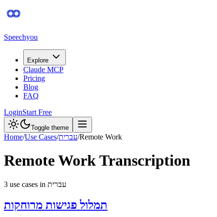
Speechyou
Explore
Claude MCP
Pricing
Blog
FAQ
Login
Start Free
Toggle theme
Remote Work
/
עברית
/
Use Cases
/
Home
Remote Work
Transcription
עברית
in
s
use case
3
תמלול פגישות מרוחקות