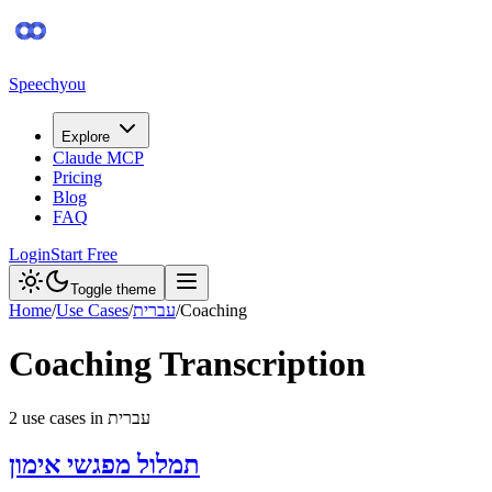
Speechyou
Explore
Claude MCP
Pricing
Blog
FAQ
Login
Start Free
Toggle theme
Coaching
/
עברית
/
Use Cases
/
Home
Coaching
Transcription
עברית
in
s
use case
2
תמלול מפגשי אימון